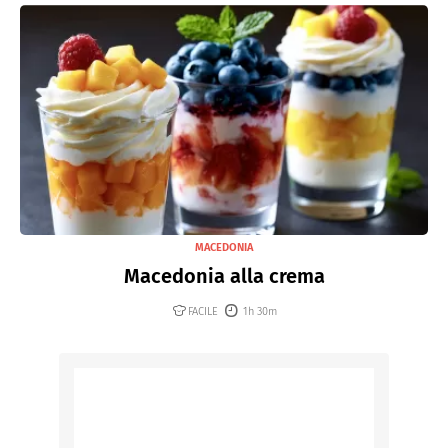
MACEDONIA
Macedonia alla crema
FACILE
1h 30m