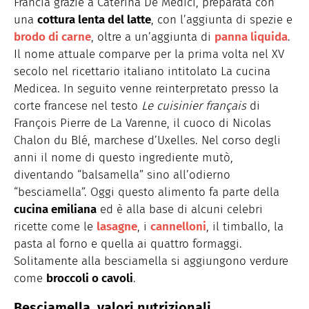
Francia grazie a Caterina De Medici, preparata con
una
cottura lenta del latte
, con l’aggiunta di spezie e
brodo di carne
, oltre a un’aggiunta di
panna liquida
.
Il nome attuale comparve per la prima volta nel XV
secolo nel ricettario italiano intitolato La cucina
Medicea. In seguito venne reinterpretato presso la
corte francese nel testo
Le cuisinier français
di
François Pierre de La Varenne, il cuoco di Nicolas
Chalon du Blé, marchese d’Uxelles. Nel corso degli
anni il nome di questo ingrediente mutò,
diventando “balsamella” sino all’odierno
“besciamella”. Oggi questo alimento fa parte della
cucina emiliana
ed è alla base di alcuni celebri
ricette come le
lasagne
, i
cannelloni
, il timballo, la
pasta al forno e quella ai quattro formaggi.
Solitamente alla besciamella si aggiungono verdure
come
broccoli o cavoli
.
Besciamella, valori nutrizionali