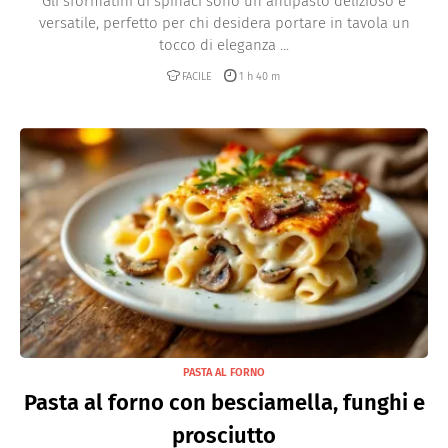
Gli sformatini di spinaci sono un antipasto delizioso e
versatile, perfetto per chi desidera portare in tavola un
tocco di eleganza ...
FACILE
1 h 40 m
PASTA AL FORNO
Pasta al forno con besciamella, funghi e
prosciutto