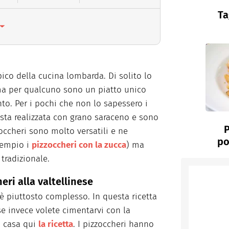
Ta
pico della cucina lombarda. Di solito lo
ma per qualcuno sono un piatto unico
to. Per i pochi che non lo sapessero i
sta realizzata con grano saraceno e sono
P
zzoccheri sono molto versatili e ne
po
sempio i
pizzoccheri con la zucca
) ma
 tradizionale.
eri alla valtellinese
 è piuttosto complesso. In questa ricetta
e invece volete cimentarvi con la
n casa qui
la ricetta
. I pizzoccheri hanno