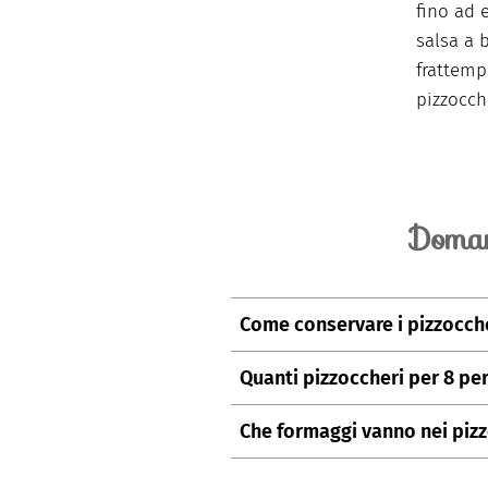
fino ad 
salsa a 
frattemp
pizzocch
Doman
Come conservare i pizzoccher
Si consiglia, dopo averli prepara
Quanti pizzoccheri per 8 pe
massimo 1 giorno in un contenit
Per 8 persone si consiglia gene
Invece, si consiglia la conservazi
Che formaggi vanno nei piz
pizzoccheri.
Per i pizzoccheri alla valtelline