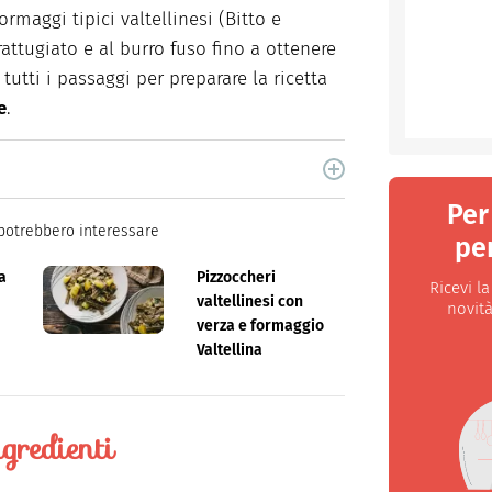
ormaggi tipici valtellinesi (Bitto e
rattugiato e al burro fuso fino a ottenere
utti i passaggi per preparare la ricetta
e
.
cina di Italiaonline nel quale trovi idee veloci,
Per
potrebbero interessare
per
a
Pizzoccheri
Ricevi l
valtellinesi con
novità
verza e formaggio
Valtellina
gredienti