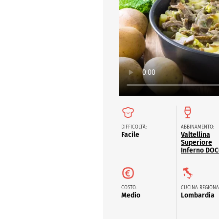
Dolci
Pasqua
San Val
DIFFICOLTÀ:
ABBINAMENTO:
Facile
Valtellina
Superiore
Inferno DO
COSTO:
CUCINA REGIONA
Medio
Lombardia