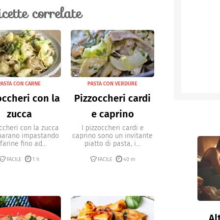
 fine e a striscioline. In aggiunta come
icette correlate
zare il formaggio grana grattugiato.
PASTA CON CARNE
PASTA CON VERDURE
occheri con la
Pizzoccheri cardi
zucca
e caprino
occheri con la zucca
I pizzoccheri cardi e
eparano impastando
caprino sono un invitante
 farine fino ad...
piatto di pasta, i...
FACILE
1 h
FACILE
40 m
Al