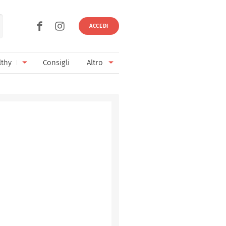
ACCEDI
lthy
Consigli
Altro
Ricette vegetariane
Ingredienti
Ricette vegane
Vini & Birre
Senza glutine
Cucina regionale
Senza lattosio
Cucina internazionale
Senza zucchero
Esperti
Senza burro
Contatti
Senza lievito