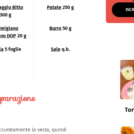
ggio Bitto
Patate
250 g
ISC
300 g
rmigiano
Burro
50 g
ano DOP
20 g
ia
5 foglie
Sale
q.b.
parazione
Tor
ccuratamente la verza, quindi