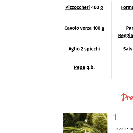
Pizzoccheri
400 g
Forma
Cavolo verza
100 g
Pa
Reggi
Aglio
2 spicchi
Salv
Pepe
q.b.
Pre
Lavate a