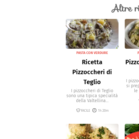
il Valtellina Casera DOP tagliato
Altre r
condimento si consiglia di utiliz
PASTA CON VERDURE
Ricetta
Pizz
Pizzoccheri di
Teglio
I pizz
si pr
I pizzoccheri di Teglio
le
sono una tipica specialità
della Valtellina...
FACILE
1h 20m