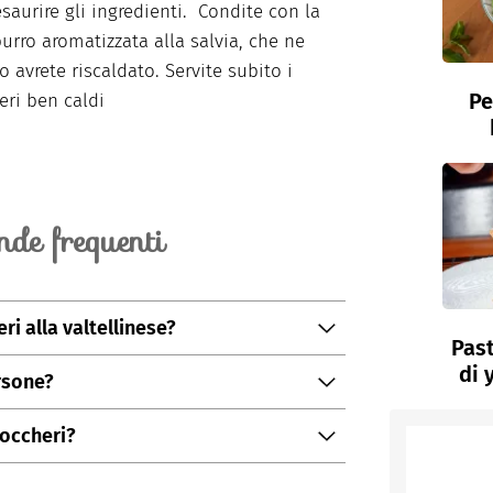
esaurire gli ingredienti. Condite con la
burro aromatizzata alla salvia, che ne
o avrete riscaldato. Servite subito i
Pe
eri ben caldi
de frequenti
i alla valtellinese?
Past
ti, di conservare l'impasto in frigorifero per
di 
rsone?
ore ben coperto da pellicola per alimenti.
ralmente una quantità di 800 grammi di
one in frigo o in freezer una volta cotti.
zoccheri?
se si consiglia di utilizzare come formaggio