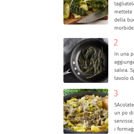
tagliatel
mettete a
della bu
morbide,
In una pa
aggiunget
salvia. 
tavolo d
SAcolate
un po di
servisse.
i formag