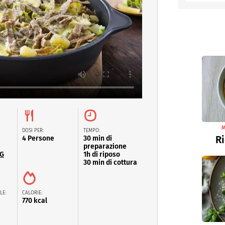
entino
M
DOSI PER:
TEMPO:
Ri
4 Persone
30 min di
preparazione
CG
1h di riposo
30 min di cottura
LE:
CALORIE:
770 kcal