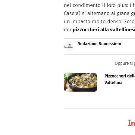
nel condimento il loro plus: i f
Casera) si alternano al grana g
un impasto molto denso. Ecco t
dei
pizzoccheri alla valtellines
Redazione Buonissimo
Buonissimo è il magazine di cu
facili e spiegate passo passo.
Oppure ti 
Pizzoccheri dell
Valtellina
In