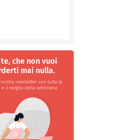
 te, che non vuoi
derti mai nulla.
a nostra newsletter con tutte le
 e il meglio della settimana