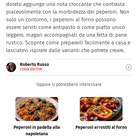
dorato aggiunge una nota croccante che contrasta
piacevolmente con la morbidezza dei peperoni. Non
solo un contorno, i peperoni al forno possono
essere serviti come antipasto o come piatto unico
leggero, magari accompagnati da una fetta di pane
rustico. Scoprite come prepararli facilmente a casa e
lasciatevi ispirare dalle varianti che potrete creare.
Roberto Russo
FOOD EDITOR
E-
Roberto Russo unisce la passione per libri e cucina. Ha
MAIL
pubblicato vari libri di cucina e collabora con foodblog.
LINKEDIN
Oppure ti potrebbero interessare
Peperoni in padella alla
Peperoni arrostiti al forno
napoletana