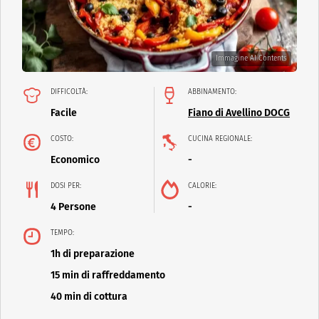
Immagine AI Contents
DIFFICOLTÀ:
ABBINAMENTO:
Facile
Fiano di Avellino DOCG
COSTO:
CUCINA REGIONALE:
Economico
-
DOSI PER:
CALORIE:
4 Persone
-
TEMPO:
1h di preparazione
15 min di raffreddamento
40 min di cottura