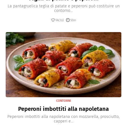
La pantagruelica teglia di patate e peperoni può costituire un
contorno...
FACILE
50m
CONTORNI
Peperoni imbottiti alla napoletana
Peperoni imbottiti alla napoletana con mozzarella, prosciutto,
capperi e...