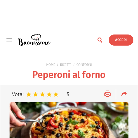
ACCEDI
Buonissimo
HOME
RICETTE
CONTORNI
Peperoni al forno
Vota:
5