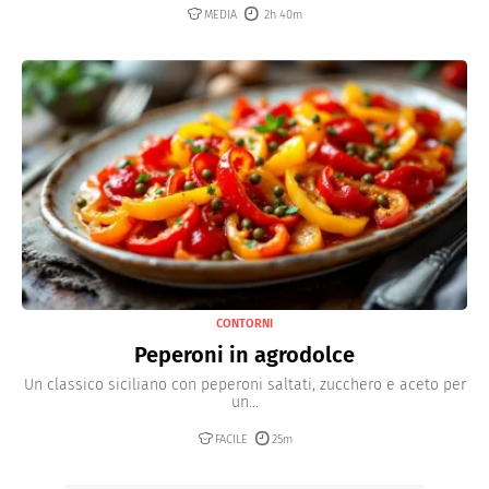
MEDIA
2h 40m
CONTORNI
Peperoni in agrodolce
Un classico siciliano con peperoni saltati, zucchero e aceto per
un...
FACILE
25m