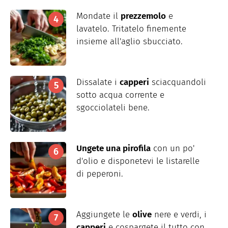
Mondate il
prezzemolo
e
lavatelo. Tritatelo finemente
insieme all'aglio sbucciato.
Dissalate i
capperi
sciacquandoli
sotto acqua corrente e
sgocciolateli bene.
Ungete una pirofila
con un po'
d'olio e disponetevi le listarelle
di peperoni.
Aggiungete le
olive
nere e verdi, i
capperi
e cospargete il tutto con