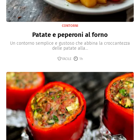
CONTORNI
Patate e peperoni al forno
Un contorno semplice e gustoso che abbina la croccantezza
delle patate alla...
FACILE
1h