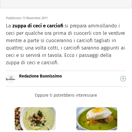
Pubblicato:
13 Novembre 2011
La
zuppa di ceci e carciofi
si prepara ammollando i
ceci per qualche ora prima di cuocerli con le verdure
mentre a parte si cuoceranno i carciofi tagliati in
quattro; una volta cotti, i carciofi saranno aggiunti ai
ceci e si servirà in tavola. Ecco i passaggi della
zuppa di ceci e carciofi.
Redazione Buonissimo
Buonissimo è il magazine di cucina di Italiaonline nel
quale trovi idee veloci, facili e spiegate passo passo.
Oppure ti potrebbero interessare