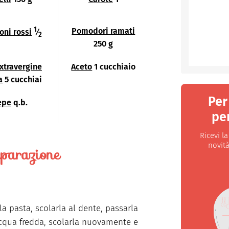
1
Pomodori ramati
oni rossi
⁄
2
250 g
extravergine
Aceto
1 cucchiaio
a
5 cucchiai
Per
epe
q.b.
per
Ricevi l
novità
parazione
la pasta, scolarla al dente, passarla
acqua fredda, scolarla nuovamente e