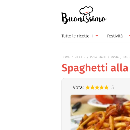
Buonissimo
Tutte le ricette
Festività
Antipasti
Capoda
HOME
RICETTE
PRIMI PIATTI
PASTA
PAS
Primi piatti
Carneva
Spaghetti all
Secondi piatti
Festa d
Piatti unici
Festa d
Vota:
5
Contorni
Festa d
Formaggi
Hallow
Frutta
Natale