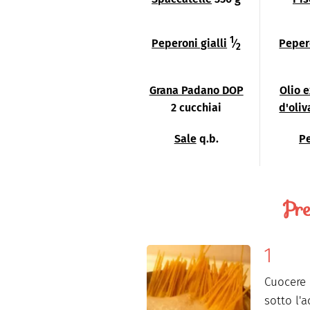
1
Peperoni gialli
⁄
Peper
2
Grana Padano DOP
Olio 
2 cucchiai
d'oliv
Sale
q.b.
P
Pre
Cuocere 
sotto l'