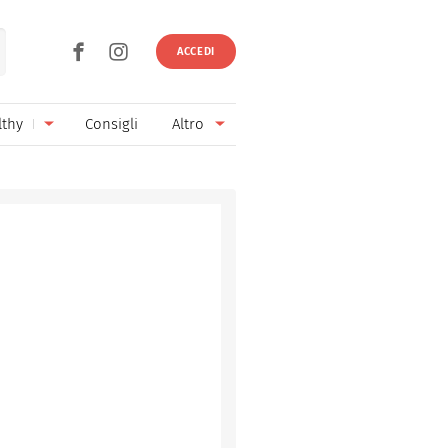
ACCEDI
lthy
Consigli
Altro
Ricette vegetariane
Ingredienti
Ricette vegane
Vini & Birre
Senza glutine
Cucina regionale
Senza lattosio
Cucina internazionale
Senza zucchero
Esperti
Senza burro
Contatti
Senza lievito