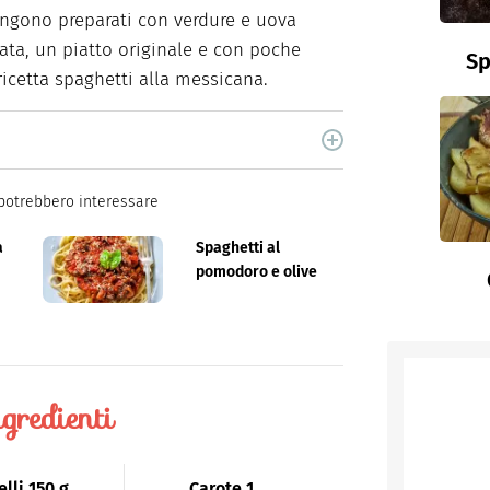
ngono preparati con verdure e uova
tata, un piatto originale e con poche
Sp
 ricetta spaghetti alla messicana.
cina di Italiaonline nel quale trovi idee veloci,
potrebbero interessare
a
Spaghetti al
pomodoro e olive
gredienti
elli
150 g
Carote
1