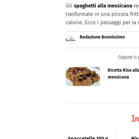
Gli
spaghetti alla messicana
ve
trasformate in una piccola frit
calorie. Ecco i passaggi per la
Redazione Buonissimo
Buonissimo è il magazine di cu
facili e spiegate passo passo.
Oppure ti 
Ricetta Riso all
messicana
In
Spaccatelle
350 g
Pis