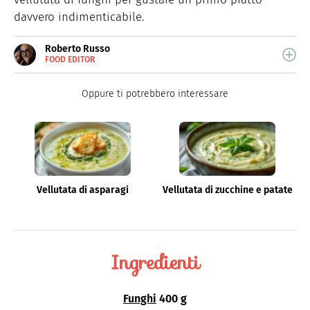
davvero indimenticabile.
Roberto Russo
FOOD EDITOR
E-
Roberto Russo unisce la passione per libri e cucina. Ha
MAIL
pubblicato vari libri di cucina e collabora con foodblog.
LINKEDIN
Oppure ti potrebbero interessare
Vellutata di asparagi
Vellutata di zucchine e patate
Ingredienti
Funghi
400 g