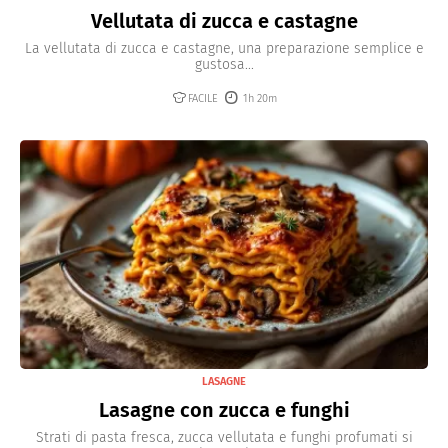
Vellutata di zucca e castagne
La vellutata di zucca e castagne, una preparazione semplice e
gustosa...
FACILE
1h 20m
LASAGNE
Lasagne con zucca e funghi
Strati di pasta fresca, zucca vellutata e funghi profumati si