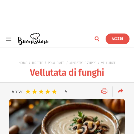
ACCEDI
Buonissimo
HOME
RICETTE
PRIMI PIATTI
MINESTRE E ZUPPE
VELLUTATE
Vellutata di funghi
Vota:
5