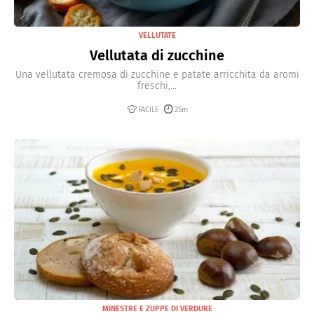
VELLUTATE
Vellutata di zucchine
Una vellutata cremosa di zucchine e patate arricchita da aromi
freschi,...
FACILE
25m
MINESTRE E ZUPPE DI VERDURE