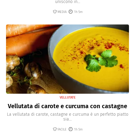
uniscono in...
MEDIA
1h 5m
VELLUTATE
Vellutata di carote e curcuma con castagne
La vellutata di carote, castagne e curcuma è un perfetto piatto
sia...
FACILE
1h 5m