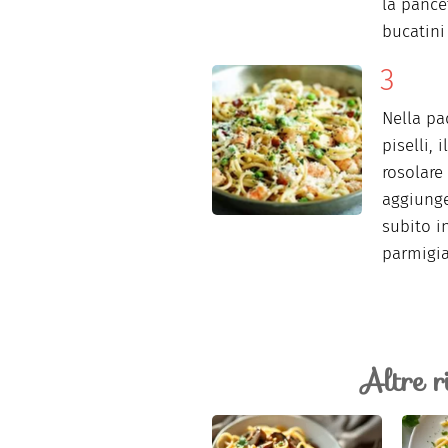
la pancet
bucatini
Nella pa
piselli, 
rosolare
aggiunge
subito 
parmigia
Altre r