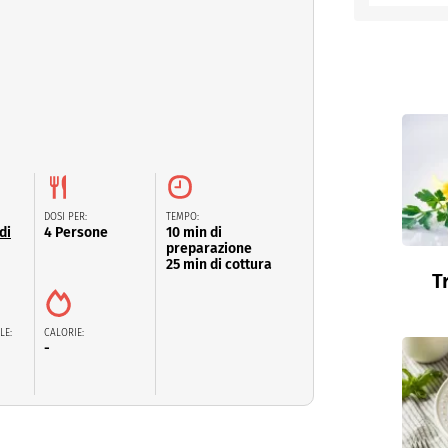
entino
DOSI PER:
TEMPO:
di
4 Persone
10 min di
preparazione
25 min di cottura
T
LE:
CALORIE:
-