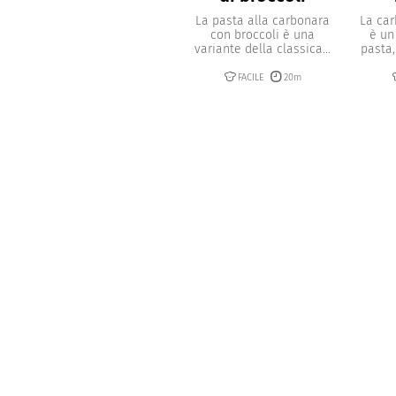
La pasta alla carbonara
La car
con broccoli è una
è un
variante della classica...
pasta,
FACILE
20m