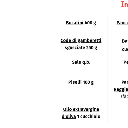
In
Bucatini
400 g
Panc
Code di gamberetti
Ba
sgusciate 250 g
cu
Sale
q.b.
P
Piselli
100 g
Pa
Reggi
(fa
Olio extravergine
d'oliva
1 cucchiaio