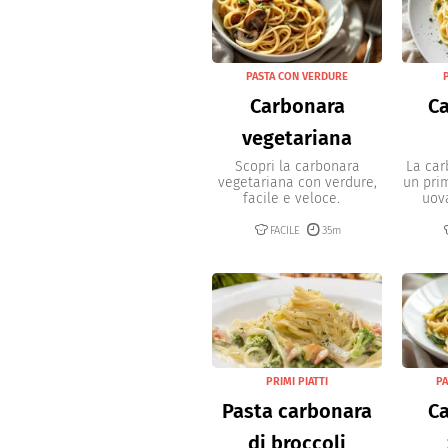
PASTA CON VERDURE
Carbonara
Ca
vegetariana
Scopri la carbonara
La car
vegetariana con verdure,
un prim
facile e veloce.
uova
FACILE
35m
PRIMI PIATTI
PA
Pasta carbonara
Ca
di broccoli