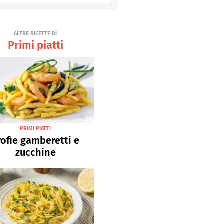
Senza uova
Ricette light
ALTRE RICETTE DI
Primi piatti
PRIMI PIATTI
rofie gamberetti e
zucchine