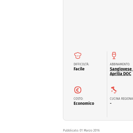
Dolci
Pasqua
San Val
DIFFICOLTÀ:
ABBINAMENTO:
Facile
Sangiovese 
Aprilia DOC
COSTO:
CUCINA REGIONA
Economico
-
Pubblicato:
01 Marzo 2016