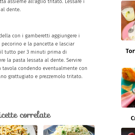
ta assieme all'aglio tritato. Lessare i
 al dente.
della con i gamberetti aggiungere i
il pecorino e la pancetta e lasciar
Tor
 il tutto per 3 minuti prima di
re la pasta lessata al dente. Servire
in tavola condendo eventualmente con
no grattugiato e prezzemolo tritato.
icette correlate
C