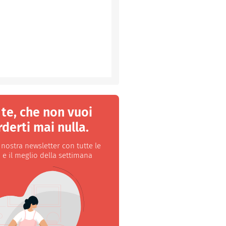
 te, che non vuoi
derti mai nulla.
a nostra newsletter con tutte le
 e il meglio della settimana