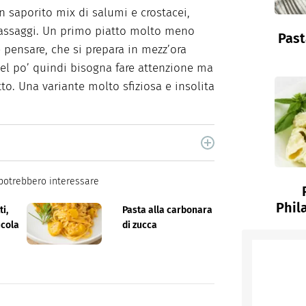
 saporito mix di salumi e crostacei,
passaggi. Un primo piatto molto meno
Past
 pensare, che si prepara in mezz’ora
bel po’ quindi bisogna fare attenzione ma
tto. Una variante molto sfiziosa e insolita
cina di Italiaonline nel quale trovi idee veloci,
potrebbero interessare
Phil
i,
Pasta alla carbonara
ucola
di zucca