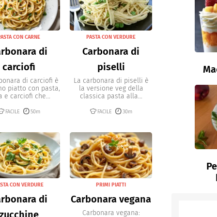
PASTA CON CARNE
PASTA CON VERDURE
rbonara di
Carbonara di
carciofi
piselli
Ma
bonara di carciofi è
La carbonara di piselli è
o piatto con pasta,
la versione veg della
 e carciofi che...
classica pasta alla...
FACILE
50m
FACILE
30m
Pe
STA CON VERDURE
PRIMI PIATTI
rbonara di
Carbonara vegana
zucchine
Carbonara vegana: