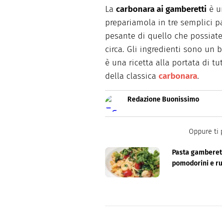
La
carbonara ai gamberetti
è un
prepariamola in tre semplici 
pesante di quello che possiate
circa. Gli ingredienti sono un 
è una ricetta alla portata di tu
della classica
carbonara
.
Redazione Buonissimo
Buonissimo è il magazine di cu
facili e spiegate passo passo.
Oppure ti 
Pasta gamberett
pomodorini e r