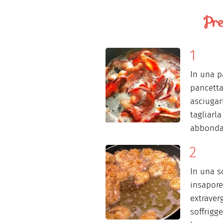
Pre
In una p
pancetta
asciugar
tagliarl
abbondan
In una s
insapore
extraver
soffrigg