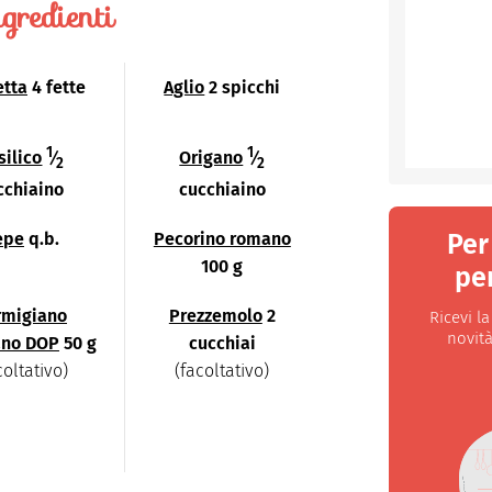
gredienti
etta
4 fette
Aglio
2 spicchi
1
1
silico
⁄
Origano
⁄
2
2
cchiaino
cucchiaino
Per
epe
q.b.
Pecorino romano
100 g
per
rmigiano
Prezzemolo
2
Ricevi l
novità
ano DOP
50 g
cucchiai
coltativo)
(facoltativo)