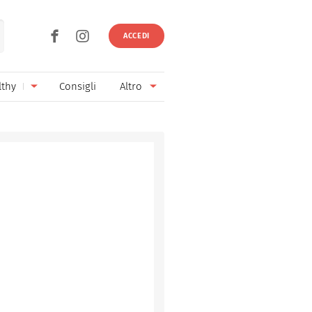
ACCEDI
lthy
Consigli
Altro
Ricette vegetariane
Ingredienti
Ricette vegane
Vini & Birre
Senza glutine
Cucina regionale
Senza lattosio
Cucina internazionale
Senza zucchero
Esperti
Senza burro
Contatti
Senza lievito