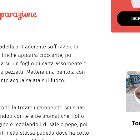
parazione
ISC
adella antiaderente soffriggere la
 finché apparirà croccante, poi
la su un foglio di carta assorbente e
a a pezzetti. Mettere una pentola con
te acqua salata sul fuoco.
codella tritare i gamberetti sgusciati
ndoli con le erbe aromatiche, l'olio
To
gine e regolandoli di sale e pepe, poi
erli nella stessa padella dove ha cotto