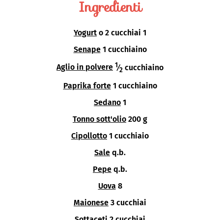
Ingredienti
Yogurt
o 2 cucchiai 1
Senape
1 cucchiaino
1
Aglio in polvere
⁄
cucchiaino
2
Paprika forte
1 cucchiaino
Sedano
1
Tonno sott'olio
200 g
Cipollotto
1 cucchiaio
Sale
q.b.
Pepe
q.b.
Uova
8
Maionese
3 cucchiai
Sottaceti
2 cucchiai