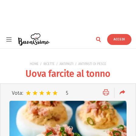
ACCEDI
Buonissimo
HOME
RICETTE
ANTIPASTI
ANTIPASTI DI PESCE
Uova farcite al tonno
Vota:
5