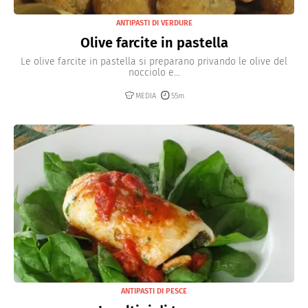
ANTIPASTI DI VERDURE
Olive farcite in pastella
Le olive farcite in pastella si preparano privando le olive del
nocciolo e...
MEDIA
55m
ANTIPASTI DI PESCE