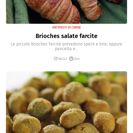
ANTIPASTI DI CARNE
Brioches salate farcite
Le piccole brioches farcite prevedono speck e brie, oppure
pancetta e...
FACILE
25m