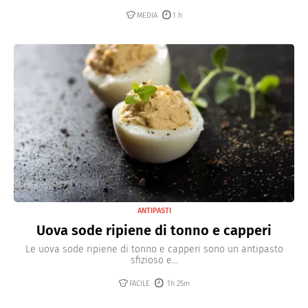
MEDIA
1 h
ANTIPASTI
Uova sode ripiene di tonno e capperi
Le uova sode ripiene di tonno e capperi sono un antipasto
sfizioso e...
FACILE
1h 25m