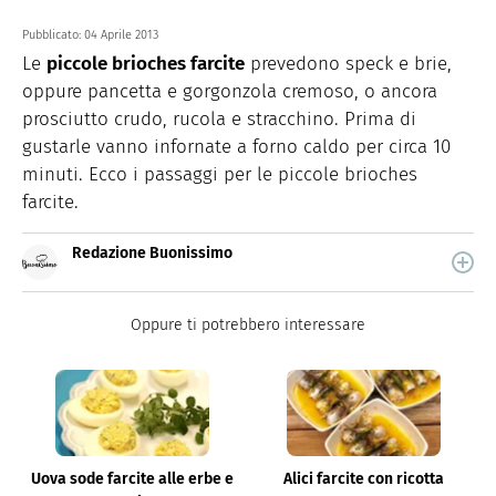
Pubblicato:
04 Aprile 2013
Le
piccole brioches farcite
prevedono speck e brie,
oppure pancetta e gorgonzola cremoso, o ancora
prosciutto crudo, rucola e stracchino. Prima di
gustarle vanno infornate a forno caldo per circa 10
minuti. Ecco i passaggi per le piccole brioches
farcite.
Redazione Buonissimo
Buonissimo è il magazine di cucina di Italiaonline nel
quale trovi idee veloci, facili e spiegate passo passo.
Oppure ti potrebbero interessare
Uova sode farcite alle erbe e
Alici farcite con ricotta