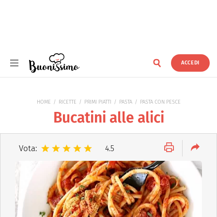
ACCEDI
Buonissimo
HOME
RICETTE
PRIMI PIATTI
PASTA
PASTA CON PESCE
Bucatini alle alici
Vota:
4.5