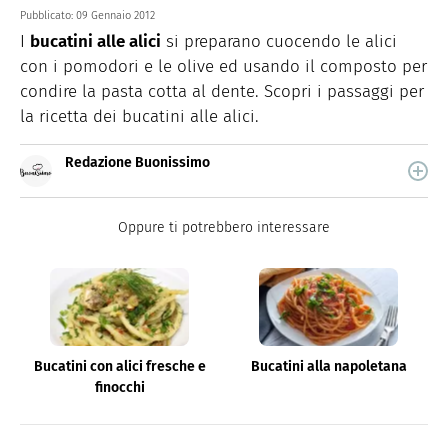
Pubblicato:
09 Gennaio 2012
I
bucatini alle alici
si preparano cuocendo le alici
con i pomodori e le olive ed usando il composto per
condire la pasta cotta al dente. Scopri i passaggi per
la ricetta dei bucatini alle alici.
Redazione Buonissimo
Buonissimo è il magazine di cucina di Italiaonline nel
quale trovi idee veloci, facili e spiegate passo passo.
Oppure ti potrebbero interessare
Bucatini con alici fresche e
Bucatini alla napoletana
finocchi