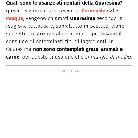
è una food content specialist e food writer che produce
Quali sono le usanze alimentari della Quaresima?
I
contenuti per il web e per la carta stampata. Realizza
quaranta giorni che separano il
Carnevale
dalla
shooting video e fotografici per brand e magazine
Pasqua
, vengono chiamati
Quaresima
secondo la
occupandosi della parte autoriale, del food styling e del
props styling. Nel tempo libero ama cucinare, scrivere e
religione cattolica e, soprattutto in passato, erano
curiosare.
soggetti a restrizioni alimentari che proibivano il
consumo di determinati tipi di ingredienti. In
Quaresima
non sono contemplati grassi animali e
carne
, per questo si usa dire che
si mangia di magro
.