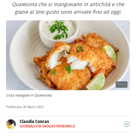
Quaresima che si mangiavano in antichità e che
grazie al loro gusto sono arrivate fino ad oggi.
IStock
Cosa mangiare in Quaresima
Pubblicato:
28 Marzo 2023
Claudia Concas
GIORNALISTA ENOGASTRONOMICA
E-
Dopo aver frequentato la scuola di chef, Claudia Concas
MAIL