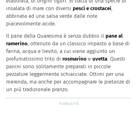
elaborata, di origini liguri. Si tratta di una specie di
insalata di mare con diversi
pesci e crostacei
,
abbinata ad una salsa verde dalle note
piacevolmente acide.
Il pane della Quaresima è senza dubbio il
pane al
ramerino
, ottenuto da un classico impasto a base di
farina, acqua e lievito, a cui viene aggiunto un
profumatissimo trito di
rosmarino
e
uvetta
. Questi
panini sono solitamente preparati in piccole
pezzature leggermente schiacciate. Ottimi per una
merenda, ma anche per accompagnare le pietanze di
un più tradizionale pranzo.