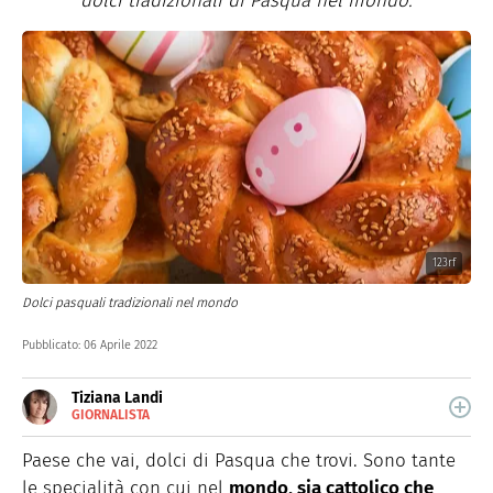
dolci tradizionali di Pasqua nel mondo.
123rf
Dolci pasquali tradizionali nel mondo
Pubblicato:
06 Aprile 2022
Tiziana Landi
GIORNALISTA
E-
Giornalista toscana, da oltre 10 anni scrivo di food,
MAIL
alimentazione e salute per siti web, magazine e agenzie
Paese che vai, dolci di Pasqua che trovi. Sono tante
LINKEDIN
digital specializzati. Quando non sono seduta al pc, mi
INSTAGRAM
le specialità con cui nel
mondo, sia cattolico che