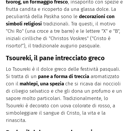
tvorog, un formaggio fresco
, insaporito con spezie e
frutta candita e ricoperto da una glassa dolce. La
peculiarità della Paskha sono le
decorazioni con
simboli religiosi
tradizionali. Tra questi, il motivo
"Chi Ro" (una croce a tre barre) e le lettere "X" e "B",
iniziali cirilliche di "Christos Voskres" ("Cristo è
risorto!"), il tradizionale augurio pasquale.
Tsoureki, il pane intrecciato greco
Lo Tsoureki è il dolce greco delle festività pasquali.
Si tratta di un
pane a forma di treccia
aromatizzato
con il
mahlepi, una spezia
che si ricava dai noccioli
di ciliegio selvatico e che gli dona un profumo e un
sapore molto particolari. Tradizionalmente, lo
Tsoureki è decorato con uova colorate di rosso, a
simboleggiare il sangue di Cristo, la vita e la
rinascita.