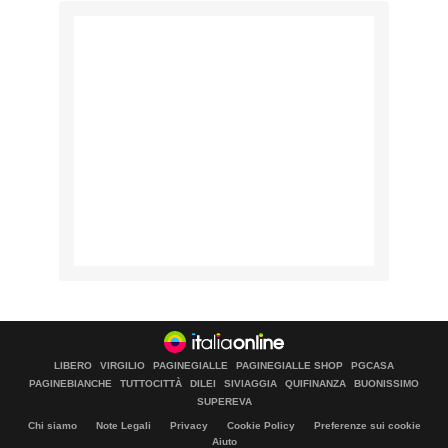
LIBERO
VIRGILIO
PAGINEGIALLE
PAGINEGIALLE SHOP
PGCASA
PAGINEBIANCHE
TUTTOCITTÀ
DILEI
SIVIAGGIA
QUIFINANZA
BUONISSIMO
SUPEREVA
Chi siamo
Note Legali
Privacy
Cookie Policy
Preferenze sui cookie
Aiuto