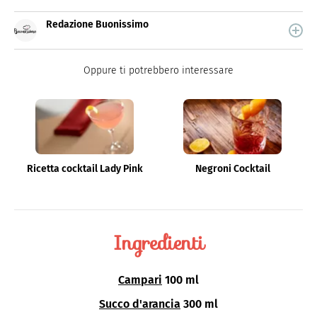
Redazione Buonissimo
Buonissimo è il magazine di cucina di Italiaonline nel
quale trovi idee veloci, facili e spiegate passo passo.
Oppure ti potrebbero interessare
Ricetta cocktail Lady Pink
Negroni Cocktail
Ingredienti
Campari
100 ml
Succo d'arancia
300 ml