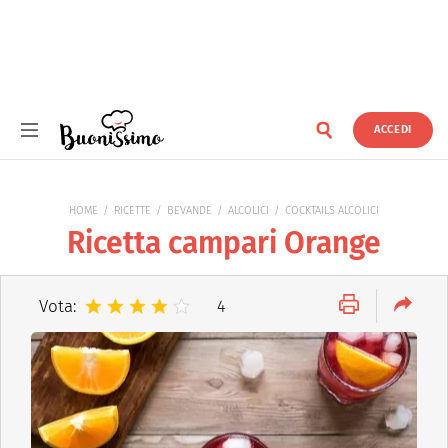
ACCEDI
Buonissimo
HOME
RICETTE
BEVANDE
ALCOLICI
COCKTAILS ALCOLICI
Ricetta campari Orange
Vota:
4