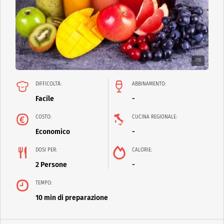
IPA
DIFFICOLTÀ:
ABBINAMENTO:
Facile
-
COSTO:
CUCINA REGIONALE:
Economico
-
DOSI PER:
CALORIE:
2 Persone
-
TEMPO:
10 min di preparazione