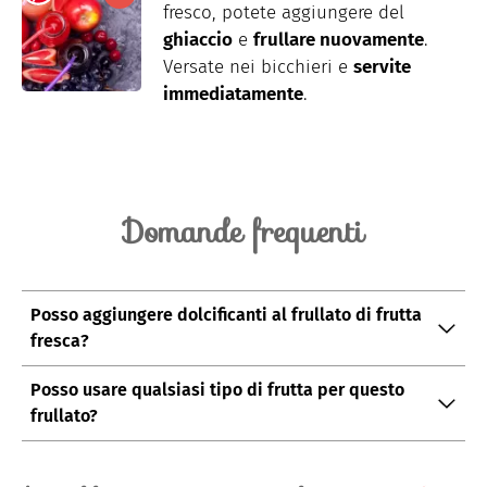
fresco, potete aggiungere del
ghiaccio
e
frullare nuovamente
.
Versate nei bicchieri e
servite
immediatamente
.
Domande frequenti
Posso aggiungere dolcificanti al frullato di frutta
fresca?
Sì, se preferite un gusto più soft, potete aggiungere
Posso usare qualsiasi tipo di frutta per questo
dolcificanti naturali come il
miele
o lo
sciroppo
frullato?
d'agave
. Tuttavia, la frutta fresca di solito fornisce una
Sì, potete usare qualsiasi tipo di frutta vi piaccia o che
dolcezza naturale sufficiente.
avete a disposizione. Alcune opzioni popolari