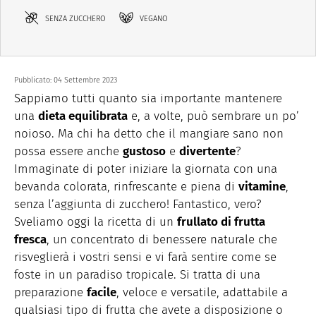
SENZA ZUCCHERO
VEGANO
Pubblicato:
04 Settembre 2023
Sappiamo tutti quanto sia importante mantenere
una
dieta equilibrata
e, a volte, può sembrare un po’
noioso. Ma chi ha detto che il mangiare sano non
possa essere anche
gustoso
e
divertente
?
Immaginate di poter iniziare la giornata con una
bevanda colorata, rinfrescante e piena di
vitamine
,
senza l’aggiunta di zucchero! Fantastico, vero?
Sveliamo oggi la ricetta di un
frullato di frutta
fresca
, un concentrato di benessere naturale che
risveglierà i vostri sensi e vi farà sentire come se
foste in un paradiso tropicale. Si tratta di una
preparazione
facile
, veloce e versatile, adattabile a
qualsiasi tipo di frutta che avete a disposizione o