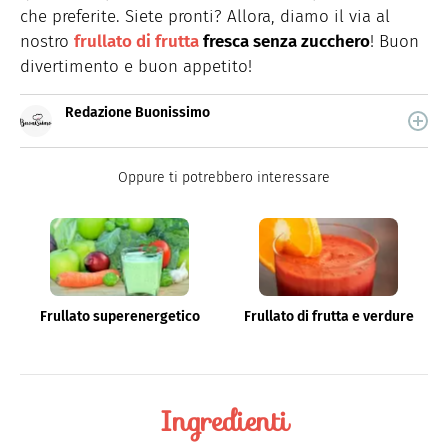
che preferite. Siete pronti? Allora, diamo il via al
nostro
frullato di frutta
fresca senza zucchero
! Buon
divertimento e buon appetito!
Redazione Buonissimo
Buonissimo è il magazine di cucina di Italiaonline nel
quale trovi idee veloci, facili e spiegate passo passo.
Oppure ti potrebbero interessare
Frullato superenergetico
Frullato di frutta e verdure
Ingredienti