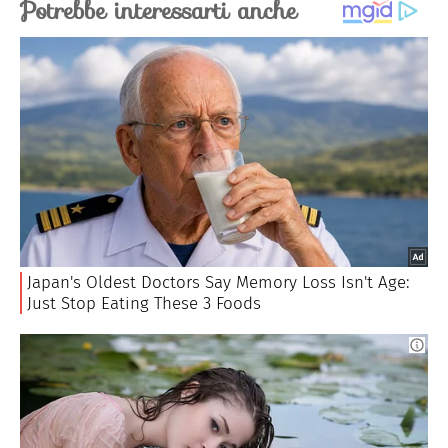
includono le
fragole
, i
mirtilli
, l'
ananas
e i
kiw
i.