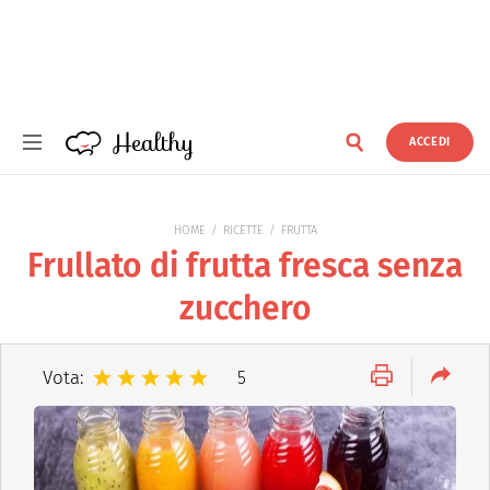
Healthy
ACCEDI
Healthy
HOME
RICETTE
FRUTTA
Frullato di frutta fresca senza
zucchero
Vota:
5