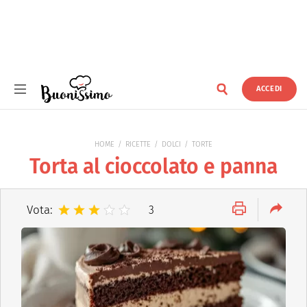
ACCEDI
Buonissimo
HOME
RICETTE
DOLCI
TORTE
Torta al cioccolato e panna
Vota:
3