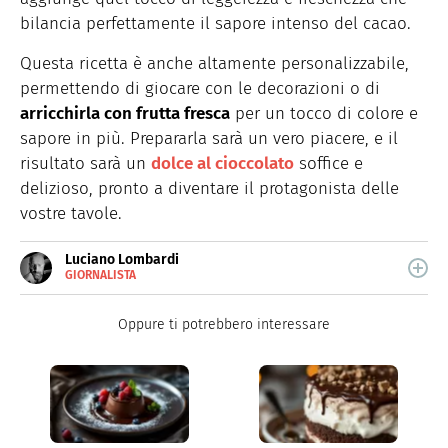
bilancia perfettamente il sapore intenso del cacao.
Questa ricetta è anche altamente personalizzabile,
permettendo di giocare con le decorazioni o di
arricchirla con frutta fresca
per un tocco di colore e
sapore in più. Prepararla sarà un vero piacere, e il
risultato sarà un
dolce al cioccolato
soffice e
delizioso,
pronto
a diventare il protagonista delle
vostre tavole.
Luciano Lombardi
GIORNALISTA
E-
Giornalista professionista, oggi si occupa
MAIL
principalmente di scrittura SEO.
Oppure ti potrebbero interessare