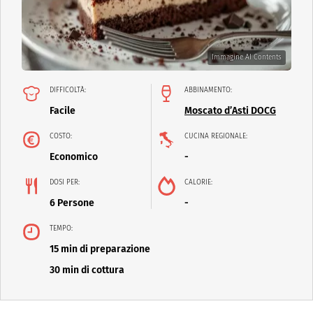
Immagine AI Contents
DIFFICOLTÀ:
ABBINAMENTO:
Facile
Moscato d’Asti DOCG
COSTO:
CUCINA REGIONALE:
Economico
-
DOSI PER:
CALORIE:
6 Persone
-
TEMPO:
15 min di preparazione
30 min di cottura