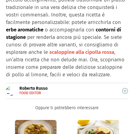
tradizionale in una vera delizia che conquisterà i
vostri commensali. Inoltre, questa ricetta è
facilmente personalizzabile: potete arricchirla con
erbe aromatiche
o accompagnarla con
contorni di
stagione
per renderla ancora più speciale. Se siete
curiosi di provare altre varianti, vi consigliamo di
esplorare anche le
scaloppine alla cipolla rossa
,
un’altra ricetta che non delude mai. Ora, scopriamo
insieme come preparare delle deliziose scaloppine
di pollo al limone, facili e veloci da realizzare.
Roberto Russo
FOOD EDITOR
E-
Roberto Russo unisce la passione per libri e cucina. Ha
MAIL
pubblicato vari libri di cucina e collabora con foodblog.
LINKEDIN
Oppure ti potrebbero interessare