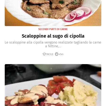
SECONDI PIATTI DI CARNE
Scaloppine al sugo di cipolla
Le scaloppine alla cipolla vengono realizzate tagliando la carne
a fettine,...
FACILE
45m