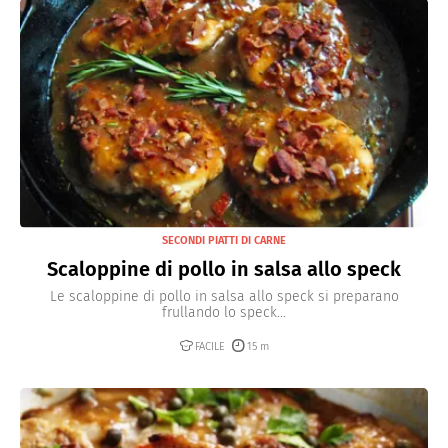
SECONDI PIATTI DI CARNE
Scaloppine di pollo in salsa allo speck
Le scaloppine di pollo in salsa allo speck si preparano
frullando lo speck...
FACILE
15 m