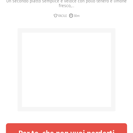
Un secondo piatto semplice e veloce con pollo tenero e limone
fresco,...
FACILE
30m