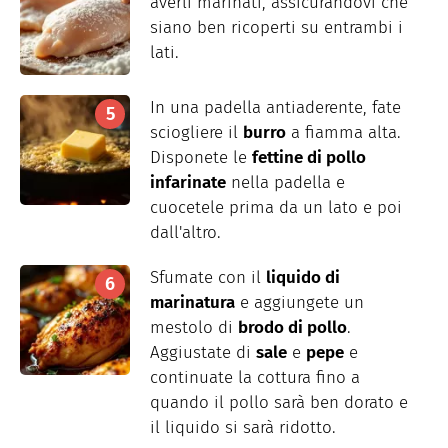
averli marinati, assicurandovi che
siano ben ricoperti su entrambi i
lati.
In una padella antiaderente, fate
sciogliere il
burro
a fiamma alta.
Disponete le
fettine di pollo
infarinate
nella padella e
cuocetele prima da un lato e poi
dall'altro.
Sfumate con il
liquido di
marinatura
e aggiungete un
mestolo di
brodo di pollo
.
Aggiustate di
sale
e
pepe
e
continuate la cottura fino a
quando il pollo sarà ben dorato e
il liquido si sarà ridotto.