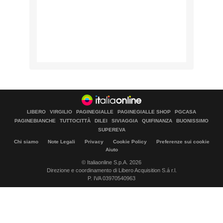
LIBERO
VIRGILIO
PAGINEGIALLE
PAGINEGIALLE SHOP
PGCASA
PAGINEBIANCHE
TUTTOCITTÀ
DILEI
SIVIAGGIA
QUIFINANZA
BUONISSIMO
SUPEREVA
Chi siamo
Note Legali
Privacy
Cookie Policy
Preferenze sui cookie
Aiuto
© Italiaonline S.p.A. 2026
Direzione e coordinamento di Libero Acquisition S.á r.l.
P. IVA 03970540963