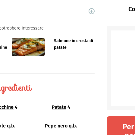
Co
cina di Italiaonline nel quale trovi idee veloci,
potrebbero interessare
Salmone in crosta di
hine
patate
gredienti
cchine
4
Patate
4
Per
ale
q.b.
Pepe nero
q.b.