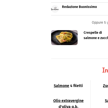
Redazione Buonissimo
Buonissimo è il magazine di cu
facili e spiegate passo passo.
Oppure ti 
Crespelle di
salmone e zucc
In
Salmone
4 filetti
Zu
Olio extravergine
S
d'oliva
q.b.