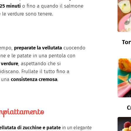
-25 minuti
o fino a quando il salmone
e le verdure sono tenere.
Tor
tempo,
preparate la vellutata
cuocendo
ine e le patate in una pentola con
 verdure
, aspettando che si
iscano. Frullate il tutto fino a
e una
consistenza cremosa
.
C
mpiattamento
ellutata di zucchine e patate
in un elegante