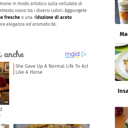
lmone in modo artistico sulla vellutata di
rasto visivo tra i diversi colori. Aggiungete
he fresche
o una r
iduzione di aceto
ore eleganza ed aromaticità.
Ma
Insa