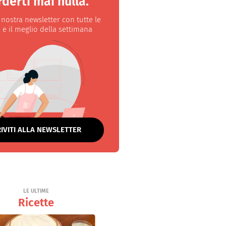
derti mai nulla.
a nostra newsletter con tutte le
 e il meglio della settimana
RIVITI ALLA NEWSLETTER
LE ULTIME
Ricette