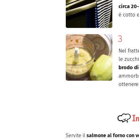
circa 20
è cotto 
Nel frat
le zucch
brodo di
ammorbid
ottener
I
Servite il
salmone al forno con v