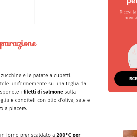
per
Ricevi l
novità
parazione
 zucchine e le patate a cubetti.
ISC
itele uniformemente su una teglia da
isponete i
filetti di salmone
sulla
glia e conditeli con olio d'oliva, sale e
o a piacere.
in forno preriscaldato a
200°C per