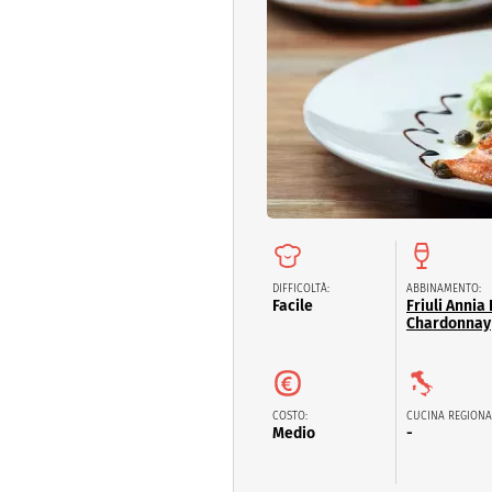
Dolci
Pasqua
San Val
DIFFICOLTÀ:
ABBINAMENTO:
Facile
Friuli Annia
Chardonnay
COSTO:
CUCINA REGIONA
Medio
-