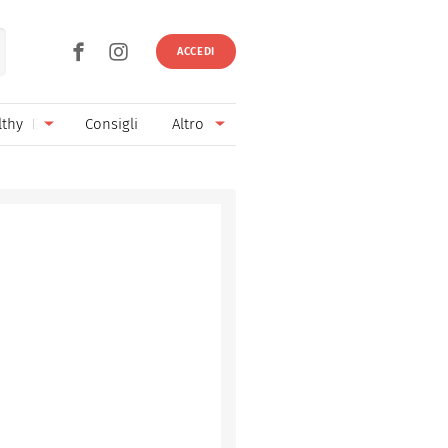
ACCEDI
lthy
Consigli
Altro
Ricette vegetariane
Ingredienti
Ricette vegane
Vini & Birre
Senza glutine
Cucina regionale
Senza lattosio
Cucina internazionale
Senza zucchero
Esperti
Senza burro
Contatti
Senza lievito