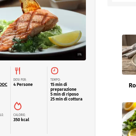
entino
IPA
DOSI PER:
TEMPO:
Ro
 DOC
4 Persone
15 min di
preparazione
5 min di riposo
25 min di cottura
LE:
CALORIE:
350 kcal