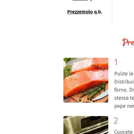
Prezzemolo
q.b.
Pre
Pulite le
Distribu
forno. D
stessa te
pepe ner
Cuocete 