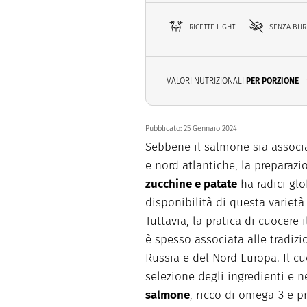
RICETTE LIGHT
SENZA BU
VALORI NUTRIZIONALI
PER PORZIONE
Pubblicato:
25 Gennaio 2024
Sebbene il salmone sia associa
e nord atlantiche, la preparaz
zucchine e patate
ha radici glob
disponibilità di questa variet
Tuttavia, la pratica di cuocere
è spesso associata alle tradizi
Russia e del Nord Europa. Il cu
selezione degli ingredienti e 
salmone
, ricco di omega-3 e p