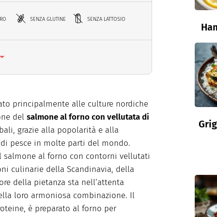
RRO
SENZA GLUTINE
SENZA LATTOSIO
Ham
to principalmente alle culture nordiche
ione del
salmone al forno con vellutata di
Grig
ali, grazie alla popolarità e alla
à di pesce in molte parti del mondo.
 il salmone al forno con contorni vellutati
oni culinarie della Scandinavia, della
ore della pietanza sta nell’attenta
nella loro armoniosa combinazione. Il
roteine, è preparato al forno per