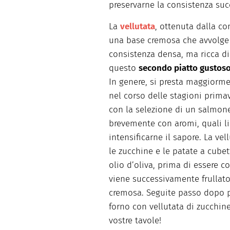
preservarne la consistenza succ
La
vellutata
, ottenuta dalla c
una base cremosa che avvolge
consistenza densa, ma ricca di
questo
secondo piatto gustos
In genere, si presta maggiorm
nel corso delle stagioni primav
con la selezione di un salmone 
brevemente con aromi, quali l
intensificarne il sapore. La ve
le zucchine e le patate a cubet
olio d’oliva, prima di essere c
viene successivamente frullato
cremosa. Seguite passo dopo pa
forno con vellutata di zucchine
vostre tavole!