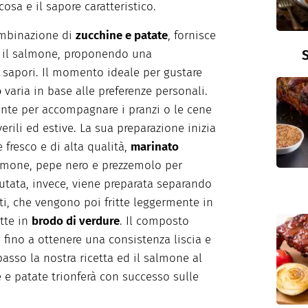
osa e il sapore caratteristico.
ombinazione di
zucchine e patate
, fornisce
S
 il salmone, proponendo una
 sapori. Il momento ideale per gustare
o
varia in base alle preferenze personali.
ente per accompagnare i pranzi o le cene
erili ed estive. La sua preparazione inizia
fresco e di alta qualità,
marinato
imone, pepe nero e prezzemolo per
llutata, invece, viene preparata separando
ti, che vengono poi fritte leggermente in
otte in
brodo di verdure
. Il composto
 fino a ottenere una consistenza liscia e
sso la nostra ricetta ed il salmone al
 e patate trionferà con successo sulle