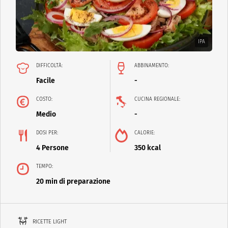
IPA
DIFFICOLTÀ:
ABBINAMENTO:
Facile
-
COSTO:
CUCINA REGIONALE:
Medio
-
DOSI PER:
CALORIE:
4 Persone
350 kcal
TEMPO:
20 min di preparazione
RICETTE LIGHT