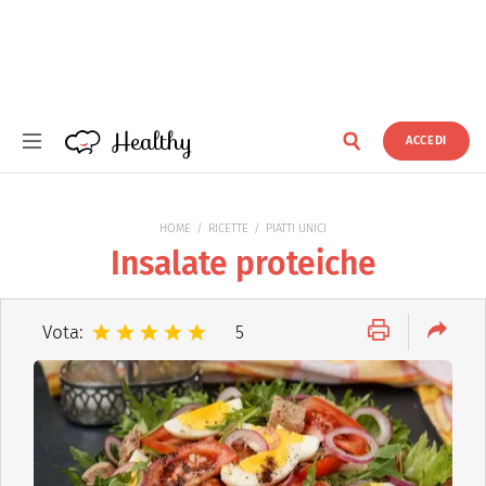
Healthy
ACCEDI
Healthy
HOME
RICETTE
PIATTI UNICI
Insalate proteiche
Vota:
5