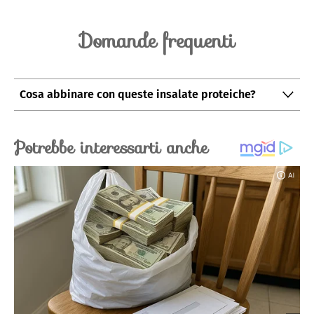
Domande frequenti
Cosa abbinare con queste insalate proteiche?
Le insalate proteiche si abbinano perfettamente con
bevande fresche e dissetanti
. Un bicchiere di acqua
aromatizzata al limone e menta o un tè verde freddo
sono l'ideale per completare il pasto. Se preferite un
tocco più fruttato, un frullato di frutti rossi o un succo
di ananas e zenzero sono ottimi compagni per queste
insalate.