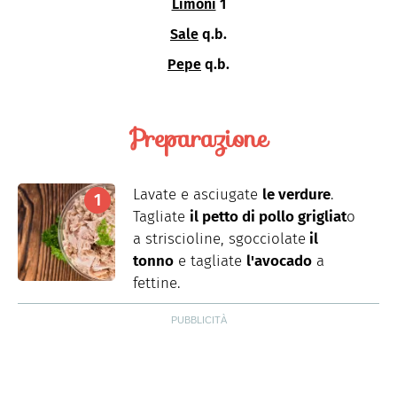
Limoni
1
Sale
q.b.
Pepe
q.b.
Preparazione
Lavate e asciugate
le verdure
.
Tagliate
il petto di pollo grigliat
o
a striscioline, sgocciolate
il
tonno
e tagliate
l'avocado
a
fettine.