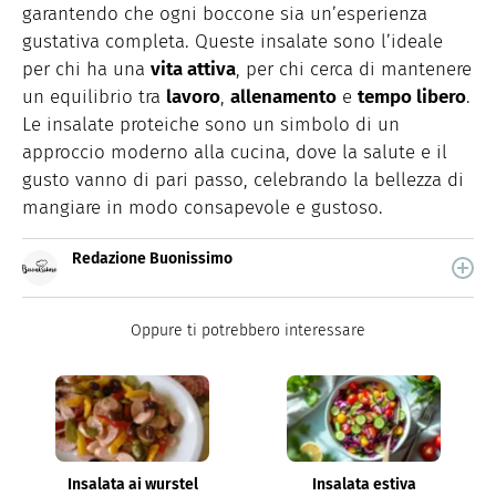
garantendo che ogni boccone sia un’esperienza
gustativa completa. Queste insalate sono l’ideale
per chi ha una
vita attiva
, per chi cerca di mantenere
un equilibrio tra
lavoro
,
allenamento
e
tempo libero
.
Le insalate proteiche sono un simbolo di un
approccio moderno alla cucina, dove la salute e il
gusto vanno di pari passo, celebrando la bellezza di
mangiare in modo consapevole e gustoso.
Redazione Buonissimo
Buonissimo è il magazine di cucina di Italiaonline nel
quale trovi idee veloci, facili e spiegate passo passo.
Oppure ti potrebbero interessare
Insalata ai wurstel
Insalata estiva