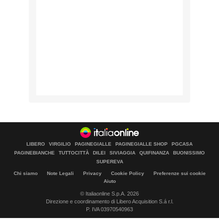
LIBERO
VIRGILIO
PAGINEGIALLE
PAGINEGIALLE SHOP
PGCASA
PAGINEBIANCHE
TUTTOCITTÀ
DILEI
SIVIAGGIA
QUIFINANZA
BUONISSIMO
SUPEREVA
Chi siamo
Note Legali
Privacy
Cookie Policy
Preferenze sui cookie
Aiuto
© Italiaonline S.p.A. 2026
Direzione e coordinamento di Libero Acquisition S.á r.l.
P. IVA 03970540963