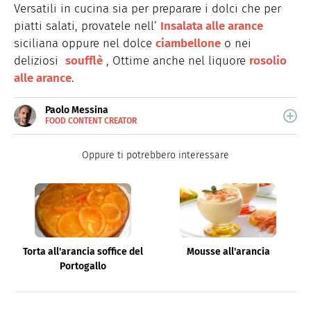
Versatili in cucina sia per preparare i dolci che per
piatti salati, provatele nell’
Insalata alle arance
siciliana oppure nel dolce
ciambellone
o nei
deliziosi
soufflè
, Ottime anche nel liquore
rosolio
alle arance
.
Paolo Messina
FOOD CONTENT CREATOR
E-
Cuoco amatoriale e food content creator su tutte le
MAIL
piattaforme social.
Oppure ti potrebbero interessare
Torta all'arancia soffice del
Mousse all'arancia
Portogallo