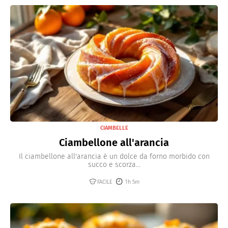
CIAMBELLE
Ciambellone all'arancia
Il ciambellone all'arancia è un dolce da forno morbido con
succo e scorza...
FACILE
1h 5m