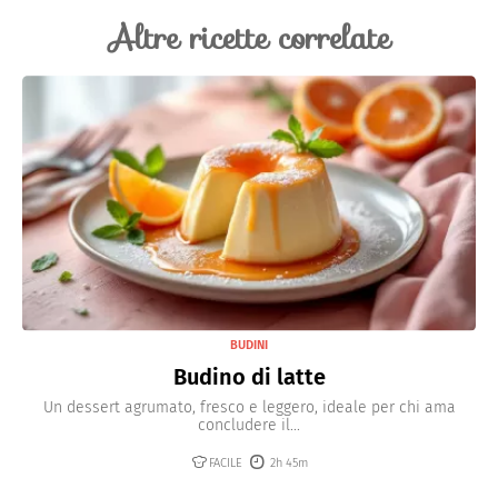
glutine, ma se avete problemi di celiachia, controllate
Altre ricette correlate
sempre l'etichetta perchè il prodotto potrebbe essere
soggetto a contaminazioni.
BUDINI
Budino di latte
Un dessert agrumato, fresco e leggero, ideale per chi ama
concludere il...
FACILE
2h 45m