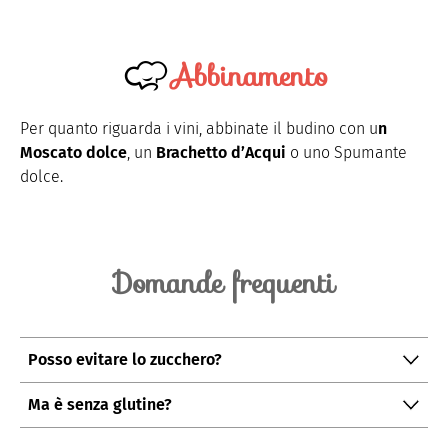
Abbinamento
Per quanto riguarda i vini, abbinate il budino con u
n
Moscato dolce
, un
Brachetto d’Acqui
o uno Spumante
dolce.
Domande frequenti
Posso evitare lo zucchero?
Potete sostituire lo zucchero a velo con la
stevia
per
Ma è senza glutine?
una versione dietetica oppure con
sciroppo d’agave o
Si , l'amido di mais o Maizena è naturalmente senza
acero
(riducendo leggermente il succo).