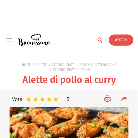
ACCEDI
Buonissimo
HOME
RICETTE
SECONDI PIATTI
SECONDI PIATTI DI CARNE
SECONDI PIATTI DI POLLO
Alette di pollo al curry
Vota:
5