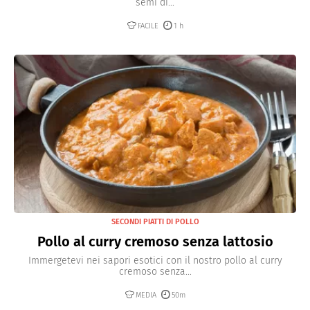
semi di...
FACILE
1 h
SECONDI PIATTI DI POLLO
Pollo al curry cremoso senza lattosio
Immergetevi nei sapori esotici con il nostro pollo al curry
cremoso senza...
MEDIA
50m