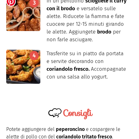
In un pentolino
sciogliete il curry
con il brodo
e versatelo sulle
alette. Riducete la fiamma e fate
cuocere per 12-15 minuti girando
le alette. Aggiungete
brodo
per
non farle asciugare.
Trasferite su in piatto da portata
e servite decorando con
coriandolo fresco.
Accompagnate
con una salsa allo yogurt.
Consigli
Potete aggiungere del
peperoncino
e cospargere le
alette di pollo con del
coriandolo tritato fresco
.