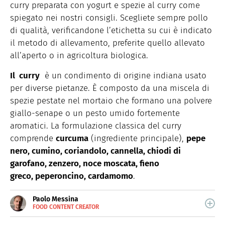
curry preparata con yogurt e spezie al curry come
spiegato nei nostri consigli. Scegliete sempre pollo
di qualità, verificandone l’etichetta su cui è indicato
il metodo di allevamento, preferite quello allevato
all’aperto o in agricoltura biologica.
Il curry
è un condimento di origine indiana usato
per diverse pietanze. È composto da una miscela di
spezie pestate nel mortaio che formano una polvere
giallo-senape o un pesto umido fortemente
aromatici. La formulazione classica del curry
comprende
curcuma
(ingrediente principale),
pepe
nero, cumino, coriandolo, cannella, chiodi di
garofano, zenzero, noce moscata, fieno
greco, peperoncino, cardamomo
.
Paolo Messina
FOOD CONTENT CREATOR
E-
Cuoco amatoriale e food content creator su tutte le
MAIL
piattaforme social.