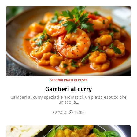
SECONDI PIATTI DI PESCE
Gamberi al curry
Gamberi al curry speziati e aromatici: un piatto esotico che
unisce la...
FACILE
1h 25m