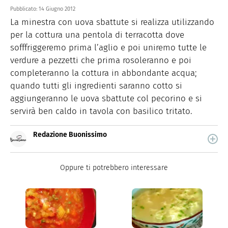
Pubblicato:
14 Giugno 2012
La minestra con uova sbattute si realizza utilizzando
per la cottura una pentola di terracotta dove
sofffriggeremo prima l’aglio e poi uniremo tutte le
verdure a pezzetti che prima rosoleranno e poi
completeranno la cottura in abbondante acqua;
quando tutti gli ingredienti saranno cotto si
aggiungeranno le uova sbattute col pecorino e si
servirà ben caldo in tavola con basilico tritato.
Redazione Buonissimo
Buonissimo è il magazine di cucina di Italiaonline nel
quale trovi idee veloci, facili e spiegate passo passo.
Oppure ti potrebbero interessare