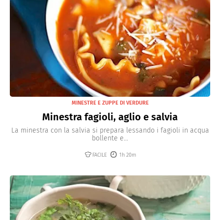
MINESTRE E ZUPPE DI VERDURE
Minestra fagioli, aglio e salvia
La minestra con la salvia si prepara lessando i fagioli in acqua
bollente e...
FACILE
1h 20m