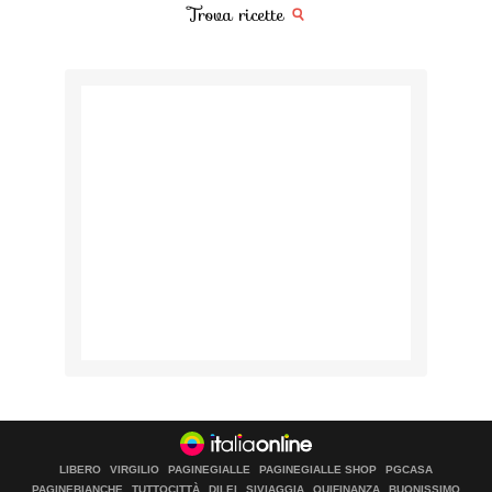
Trova ricette
LIBERO
VIRGILIO
PAGINEGIALLE
PAGINEGIALLE SHOP
PGCASA
PAGINEBIANCHE
TUTTOCITTÀ
DILEI
SIVIAGGIA
QUIFINANZA
BUONISSIMO