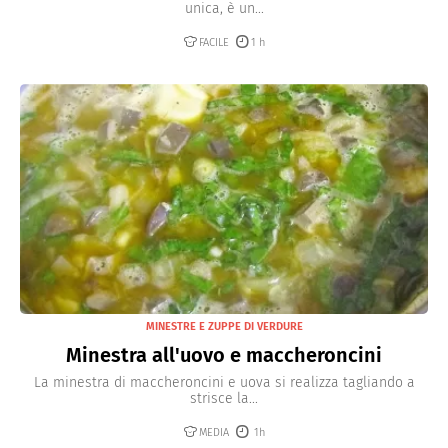
unica, è un...
FACILE
1 h
MINESTRE E ZUPPE DI VERDURE
Minestra all'uovo e maccheroncini
La minestra di maccheroncini e uova si realizza tagliando a
strisce la...
MEDIA
1h