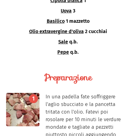
Cipolla bianca
1
Uova
3
Basilico
1 mazzetto
Olio extravergine d'oliva
2 cucchiai
Sale
q.b.
Pepe
q.b.
Preparazione
In una padella fate soffriggere
l'aglio sbucciato e la pancetta
tritata con l'olio. Fatevi poi
rosolare per 10 minuti le verdure
mondate e tagliate a pezzetti
piuttosto piccoli aggiungendo