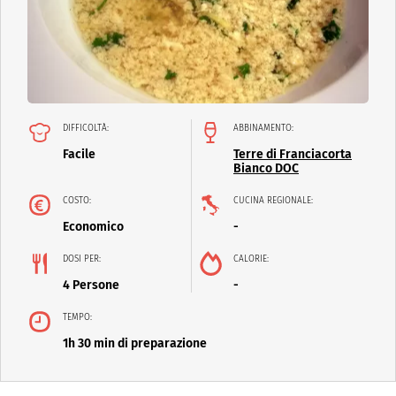
DIFFICOLTÀ:
ABBINAMENTO:
Facile
Terre di Franciacorta
Bianco DOC
COSTO:
CUCINA REGIONALE:
Economico
-
DOSI PER:
CALORIE:
4 Persone
-
TEMPO:
1h 30 min di preparazione