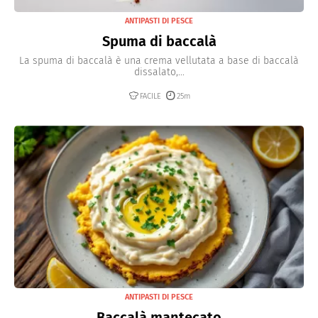
ANTIPASTI DI PESCE
Spuma di baccalà
La spuma di baccalà è una crema vellutata a base di baccalà
dissalato,...
FACILE
25m
ANTIPASTI DI PESCE
Baccalà mantecato