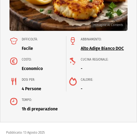
Immagine AI Contents
DIFFICOLTÀ:
ABBINAMENTO:
Facile
Alto Adige Bianco DOC
COSTO:
CUCINA REGIONALE:
Economico
-
DOSI PER:
CALORIE:
4 Persone
-
TEMPO:
1h di preparazione
Pubblicato:
13 Agosto 2025