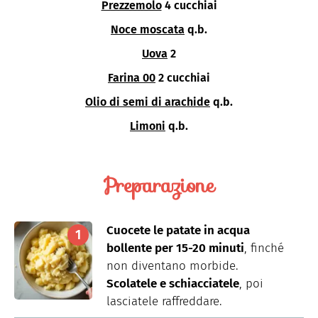
Prezzemolo
4 cucchiai
Noce moscata
q.b.
Uova
2
Farina 00
2 cucchiai
Olio di semi di arachide
q.b.
Limoni
q.b.
Preparazione
Cuocete le patate in acqua
bollente per 15-20 minuti
, finché
non diventano morbide.
Scolatele e schiacciatele
, poi
lasciatele raffreddare.