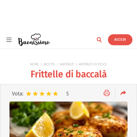
ACCEDI
Buonissimo
HOME
RICETTE
ANTIPASTI
ANTIPASTI DI PESCE
Frittelle di baccalà
Vota:
5