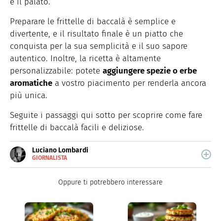
e il palato.
Preparare le frittelle di baccalà è semplice e
divertente, e il risultato finale è un piatto che
conquista per la sua semplicità e il suo sapore
autentico. Inoltre, la ricetta è altamente
personalizzabile: potete
aggiungere spezie o erbe
aromatiche
a vostro piacimento per renderla ancora
più unica.
Seguite i passaggi qui sotto per scoprire come fare
frittelle di baccalà facili e deliziose.
Luciano Lombardi
GIORNALISTA
E-
Giornalista professionista, oggi si occupa
MAIL
principalmente di scrittura SEO.
Oppure ti potrebbero interessare