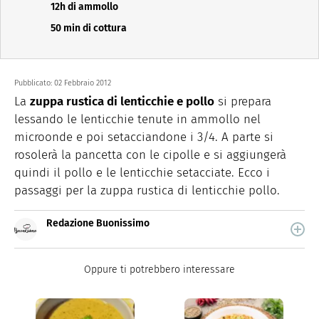
12h di ammollo
50 min di cottura
Pubblicato:
02 Febbraio 2012
La
zuppa rustica di lenticchie e pollo
si prepara
lessando le lenticchie tenute in ammollo nel
microonde e poi setacciandone i 3/4. A parte si
rosolerà la pancetta con le cipolle e si aggiungerà
quindi il pollo e le lenticchie setacciate. Ecco i
passaggi per la zuppa rustica di lenticchie pollo.
Redazione Buonissimo
Buonissimo è il magazine di cucina di Italiaonline nel
quale trovi idee veloci, facili e spiegate passo passo.
Oppure ti potrebbero interessare