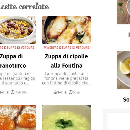
icette correlate
RE E ZUPPE DI VERDURE
MINESTRE E ZUPPE DI VERDURE
Zuppa di
Zuppa di cipolle
ranoturco
alla Fontina
ppa di granturco si
La zuppa di cipolle alla
a lessando i fagioli
fontina viene preparata
 il granturco e...
con fettine di cipolle che...
FACILE
14h 20m
FACILE
50 m
So