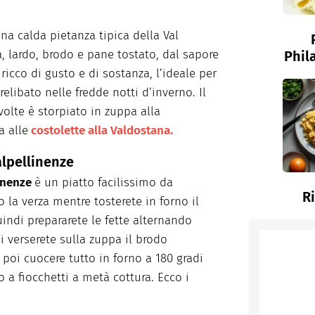
na calda pietanza tipica della Val
a, lardo, brodo e pane tostato, dal sapore
Phil
ricco di gusto e di sostanza, l’ideale per
elibato nelle fredde notti d’inverno. Il
volte è storpiato in zuppa alla
a alle
costolette alla Valdostana.
alpellinenze
linenze
è un piatto facilissimo da
R
 la verza mentre tosterete in forno il
quindi prepararete le fette alternando
oi verserete sulla zuppa il brodo
 poi cuocere tutto in forno a 180 gradi
 a fiocchetti a metà cottura. Ecco i