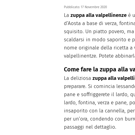
Pubblicato:
17 Novembre 2020
La
zuppa alla valpellinenze
è u
d’Aosta a base di verza, fontin
squisito. Un piatto povero, ma 
scaldarsi in modo saporito e pr
nome originale della ricetta a 
valpellinentze. Potete abbinarl
Come fare la zuppa alla v
La deliziosa
zuppa alla valpel
preparare. Si comincia lessando
pane e soffriggerete il lardo, 
lardo, fontina, verza e pane, p
insaporito con la cannella, per
per un’ora, condendo con burro
passaggi nel dettaglio.