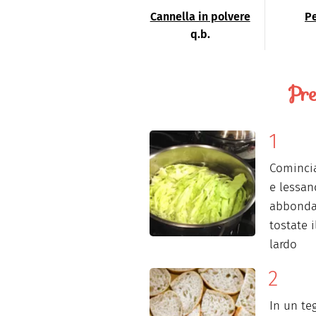
Cannella in polvere
P
q.b.
Pre
Comincia
e lessan
abbondan
tostate i
lardo
In un te