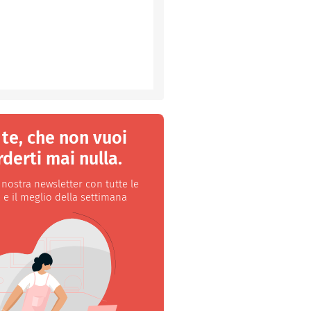
 te, che non vuoi
derti mai nulla.
a nostra newsletter con tutte le
 e il meglio della settimana