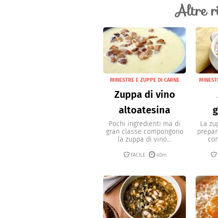
Altre r
MINESTRE E ZUPPE DI CARNE
MINEST
Zuppa di vino
altoatesina
g
Pochi ingredienti ma di
La zu
gran classe compongono
prepar
la zuppa di vino...
con
FACILE
40m