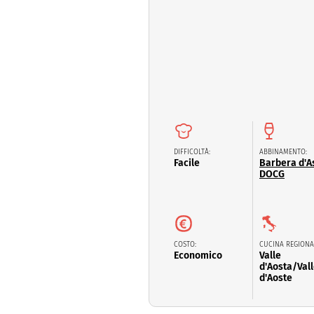
Dolci
Pasqua
San Val
DIFFICOLTÀ:
ABBINAMENTO:
Facile
Barbera d'As
DOCG
COSTO:
CUCINA REGIONA
Economico
Valle
d'Aosta/Val
d'Aoste