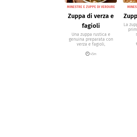
MINESTRE E ZUPPE DI VERDURE
MINES
Zuppa di verza e
Zupp
fagioli
La zup
prim
Una zuppa rustica e
genuina preparata con
verza e fagioli,
aromatizzata con...
45m