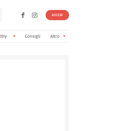
ACCEDI
lthy
Consigli
Altro
Ricette vegetariane
Ingredienti
Ricette vegane
Vini & Birre
Senza glutine
Cucina regionale
Senza lattosio
Cucina internazionale
Senza zucchero
Esperti
Senza burro
Contatti
Senza lievito