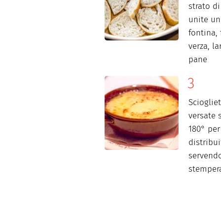
strato di
unite un
fontina, 
verza, la
pane
Scioglie
versate 
180° per
distribui
servendo
stemper