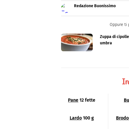
Redazione Buonissimo
Buonissimo è il magazine di cu
facili e spiegate passo passo.
Oppure ti 
Zuppa di cipoll
umbra
In
Pane
12 fette
Bu
Lardo
100 g
Brodo