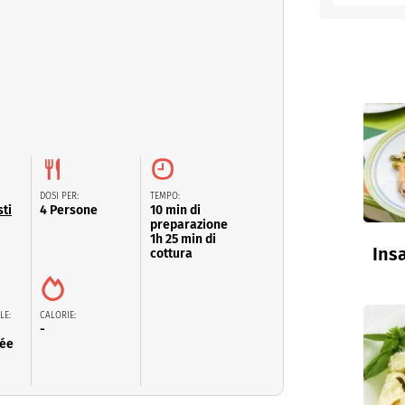
entino
DOSI PER:
TEMPO:
ti
4 Persone
10 min di
preparazione
1h 25 min di
Insa
cottura
LE:
CALORIE:
-
lée