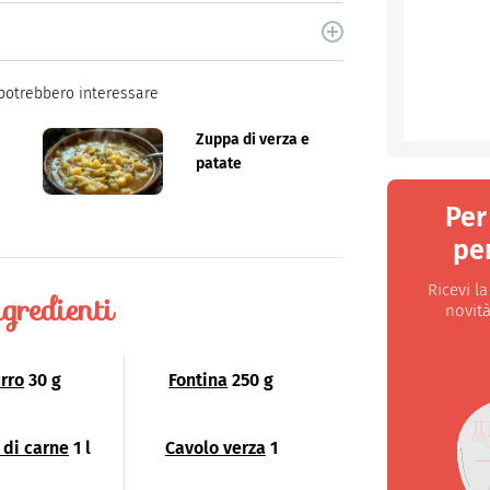
cina di Italiaonline nel quale trovi idee veloci,
potrebbero interessare
e
Zuppa di verza e
patate
Per
per
Ricevi l
gredienti
novità
rro
30 g
Fontina
250 g
 di carne
1 l
Cavolo verza
1