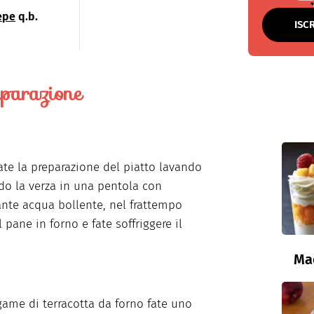
epe
q.b.
ISC
parazione
te la preparazione del piatto lavando
do la verza in una pentola con
te acqua bollente, nel frattempo
l pane in forno e fate soffriggere il
Ma
game di terracotta da forno fate uno