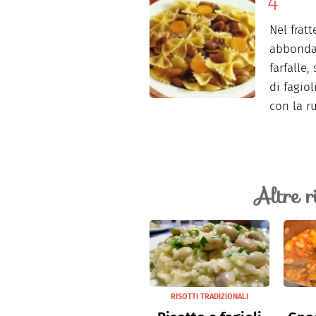
Nel frat
abbondan
farfalle,
di fagio
con la ru
Altre r
RISOTTI TRADIZIONALI