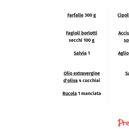
Farfalle
300 g
Cipol
Fagioli borlotti
Acciu
secchi 100 g
so
Salvia
1
Aglio
Olio extravergine
S
d'oliva
4 cucchiai
Rucola
1 manciata
Pre