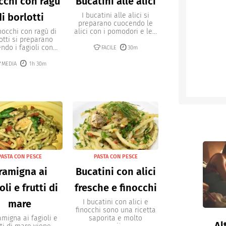
chi con ragù
Bucatini alle alici
di borlotti
I bucatini alle alici si
preparano cuocendo le
nocchi con ragù di
alici con i pomodori e le...
otti si preparano
do i fagioli con...
FACILE
30m
MEDIA
1h 30m
PASTA CON PESCE
PASTA CON PESCE
ramigna ai
Bucatini con alici
oli e frutti di
fresche e finocchi
mare
I bucatini con alici e
finocchi sono una ricetta
amigna ai fagioli e
saporita e molto
Al