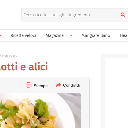
Ricette veloci
Magazine
Mangiare Sano
Hea
nno
Gelati
News
A CON PESCE
le
Pane pizza focacce
otti e alici
ella Donna
Salse e sughi
ella Mamma
Marmellate e confetture
Condividi
Stampa
el Papà
Conserve
een
Ricette di base
Bevande