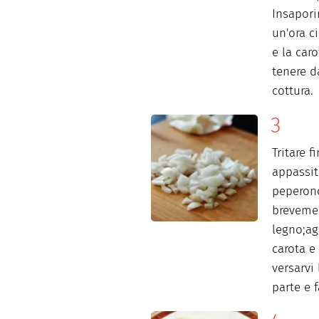
Insapori
un'ora c
e la caro
tenere d
cottura.
Tritare 
appassit
peperonci
breveme
legno;agg
carota e
versarvi 
parte e f