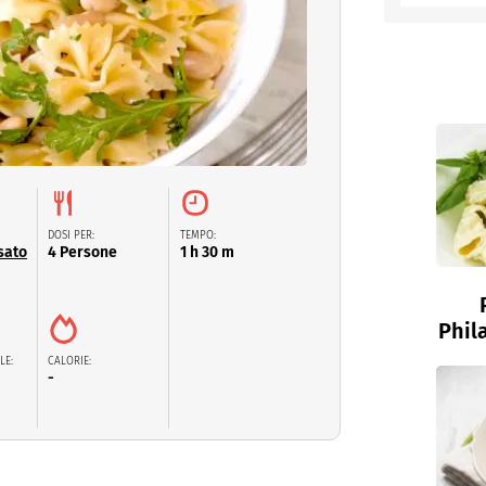
entino
DOSI PER:
TEMPO:
sato
4 Persone
1 h 30 m
Phil
LE:
CALORIE:
-