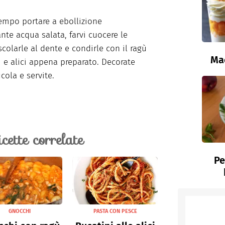
tempo portare a ebollizione
te acqua salata, farvi cuocere le
 scolarle al dente e condirle con il ragù
Ma
li e alici appena preparato. Decorate
cola e servite.
icette correlate
Pe
GNOCCHI
PASTA CON PESCE