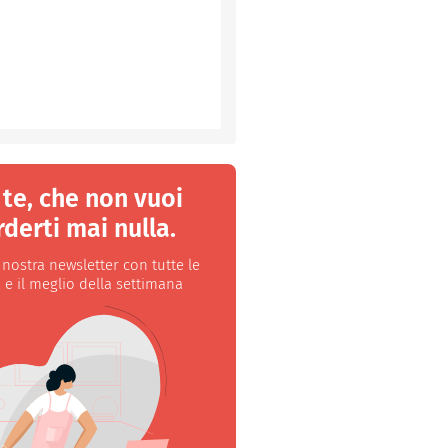
 te, che non vuoi
derti mai nulla.
a nostra newsletter con tutte le
 e il meglio della settimana