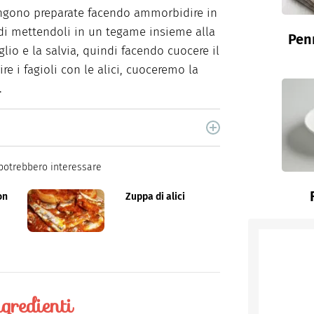
 vengono preparate facendo ammorbidire in
indi mettendoli in un tegame insieme alla
Penn
aglio e la salvia, quindi facendo cuocere il
re i fagioli con le alici, cuoceremo la
.
cina di Italiaonline nel quale trovi idee veloci,
potrebbero interessare
on
Zuppa di alici
gredienti