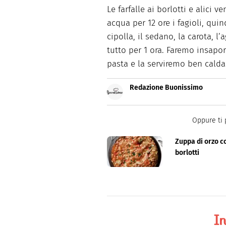
Le farfalle ai borlotti e alici
acqua per 12 ore i fagioli, qu
cipolla, il sedano, la carota, l’
tutto per 1 ora. Faremo insapori
pasta e la serviremo ben calda
Redazione Buonissimo
Buonissimo è il magazine di cu
facili e spiegate passo passo.
Oppure ti 
Zuppa di orzo c
borlotti
In