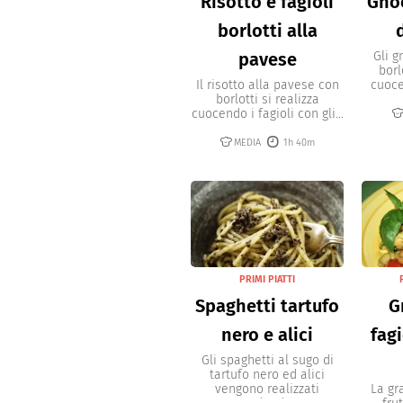
Risotto e fagioli
Gnoc
borlotti alla
pavese
Gli g
borl
Il risotto alla pavese con
cuocen
borlotti si realizza
cuocendo i fagioli con gli...
MEDIA
1h 40m
PRIMI PIATTI
Spaghetti tartufo
G
nero e alici
fagi
Gli spaghetti al sugo di
tartufo nero ed alici
vengono realizzati
La gr