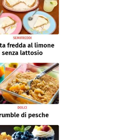
SEMIFREDDI
ta fredda al limone
senza lattosio
DOLCI
rumble di pesche