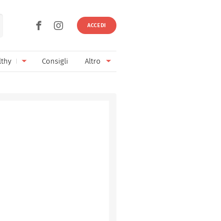
ACCEDI
lthy
Consigli
Altro
Ricette vegetariane
Ingredienti
Ricette vegane
Vini & Birre
Senza glutine
Cucina regionale
Senza lattosio
Cucina internazionale
Senza zucchero
Esperti
Senza burro
Contatti
Senza lievito