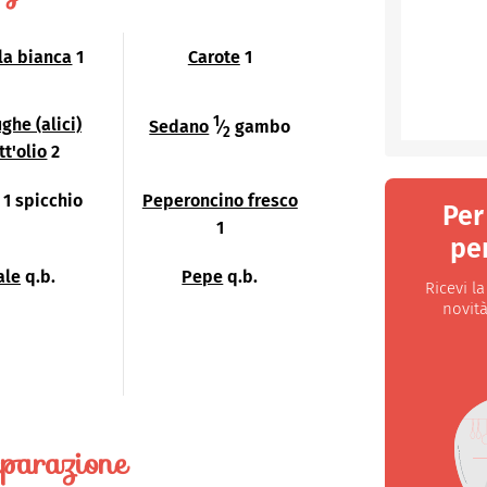
la bianca
1
Carote
1
1
ghe (alici)
Sedano
⁄
gambo
2
tt'olio
2
1 spicchio
Peperoncino fresco
Per
1
per
ale
q.b.
Pepe
q.b.
Ricevi l
novità
parazione