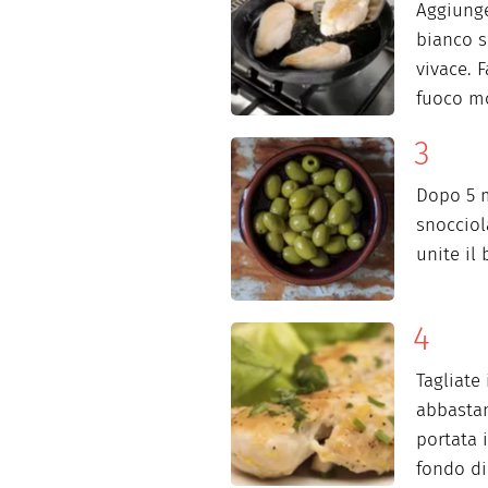
Aggiunget
bianco s
vivace. 
fuoco mo
Dopo 5 m
snocciol
unite il 
Tagliate 
abbastanz
portata i
fondo di 