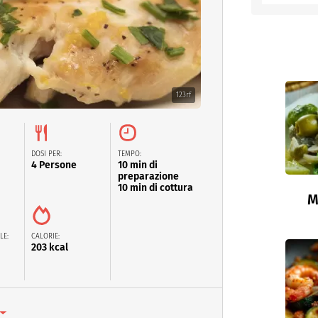
entino
123rf
DOSI PER:
TEMPO:
4 Persone
10 min di
preparazione
10 min di cottura
M
LE:
CALORIE:
203 kcal