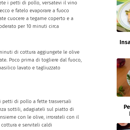
e i petti di pollo, versatevi il vino
ecco e fatelo evaporare a fuoco
Fate cuocere a tegame coperto e a
derato per 10 minuti circa
Insa
inuti di cottura aggiungete le olive
ate. Poco prima di togliere dal fuoco,
basilico lavato e tagliuzzato
i petti di pollo a fette trasversali
Pe
a sottili, adagiateli sul piatto di
nsieme con le olive, irrorateli con il
cottura e serviteli caldi