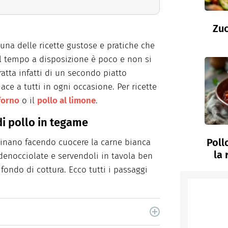
Zuc
na delle ricette gustose e pratiche che
l tempo a disposizione è poco e non si
ratta infatti di un secondo piatto
iace a tutti in ogni occasione. Per ricette
 forno
o il
pollo al limone
.
di pollo in tegame
Poll
inano facendo cuocere la carne bianca
la 
denocciolate e servendoli in tavola ben
l fondo di cottura. Ecco tutti i passaggi
cina di Italiaonline nel quale trovi idee veloci,