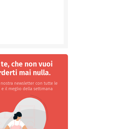
 te, che non vuoi
derti mai nulla.
a nostra newsletter con tutte le
 e il meglio della settimana