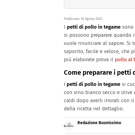
Pubblicato:
16 Agosto 2022
I
petti di pollo in tegame
sono u
si possono preparare quando i
vuole rinunciare al sapore. Si t
saporito, facile e veloce, che p
più elaborate prova il
pollo al
Come preparare i petti 
I
petti di pollo in tegame
si cuc
con vino bianco secco e olive 
caldi dopo averli irrorati con i
della ricetta nel dettaglio.
Redazione Buonissimo
Buonissimo è il magazine di cu
facili e spiegate passo passo.