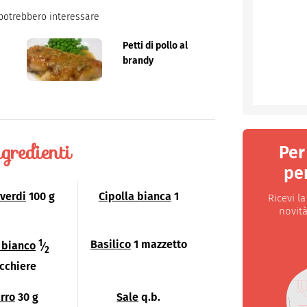
potrebbero interessare
Petti di pollo al
brandy
gredienti
Per
per
 verdi
100 g
Cipolla bianca
1
Ricevi l
novità
1
Basilico
1 mazzetto
 bianco
⁄
2
cchiere
rro
30 g
Sale
q.b.