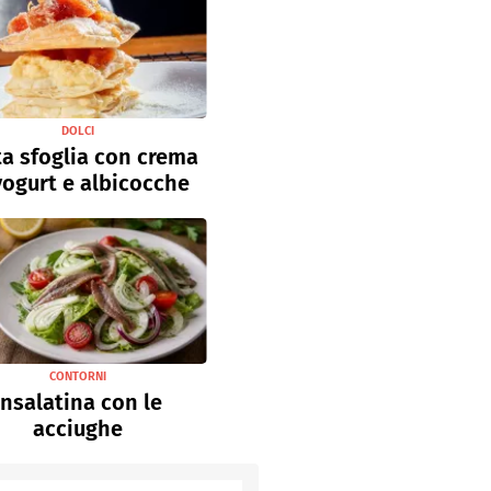
DOLCI
a sfoglia con crema
yogurt e albicocche
CONTORNI
Insalatina con le
acciughe