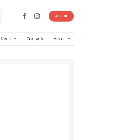
ACCEDI
lthy
Consigli
Altro
Ricette vegetariane
Ingredienti
Ricette vegane
Vini & Birre
Senza glutine
Cucina regionale
Senza lattosio
Cucina internazionale
Senza zucchero
Esperti
Senza burro
Contatti
Senza lievito