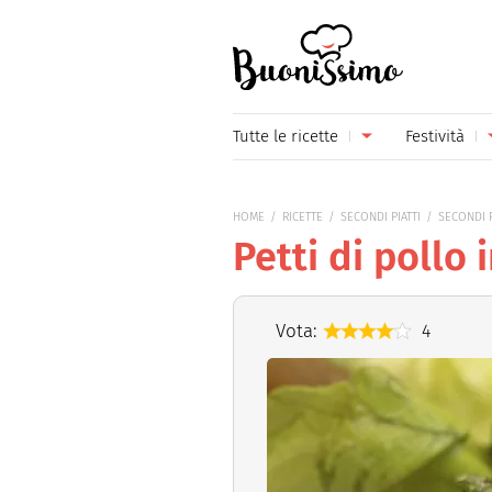
Buonissimo
Tutte le ricette
Festività
Antipasti
Capoda
HOME
RICETTE
SECONDI PIATTI
SECONDI P
Primi piatti
Carneva
Petti di pollo
Secondi piatti
Festa d
Piatti unici
Festa d
Vota:
4
Contorni
Festa d
Formaggi
Hallow
Frutta
Natale