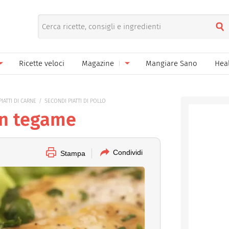
Ricette veloci
Magazine
Mangiare Sano
Hea
nno
Gelati
News
IATTI DI CARNE
SECONDI PIATTI DI POLLO
le
Pane pizza focacce
 in tegame
ella Donna
Salse e sughi
ella Mamma
Marmellate e confetture
Condividi
Stampa
el Papà
Conserve
een
Ricette di base
Bevande