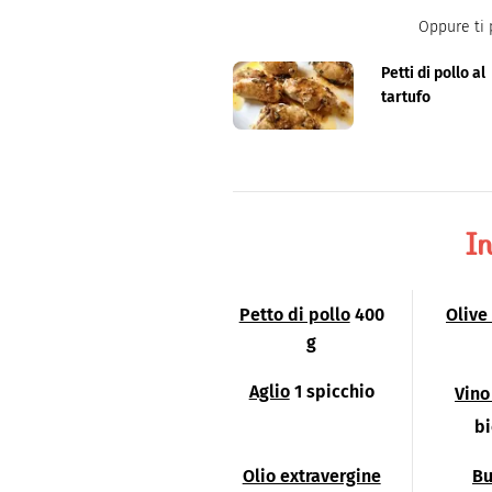
Oppure ti 
Petti di pollo al
tartufo
In
Petto di pollo
400
Olive
g
Aglio
1 spicchio
Vino
bi
Olio extravergine
Bu