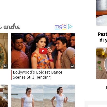
Past
di 