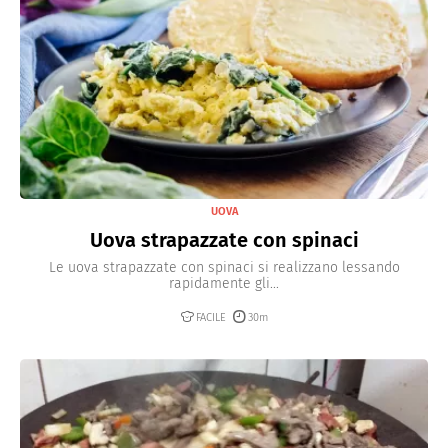
UOVA
Uova strapazzate con spinaci
Le uova strapazzate con spinaci si realizzano lessando
rapidamente gli...
FACILE
30m