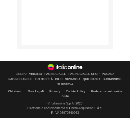
LIBERO
VIRGILIO
PAGINEGIALLE
PAGINEGIALLE SHOP
PGCASA
PAGINEBIANCHE
TUTTOCITTÀ
DILEI
SIVIAGGIA
QUIFINANZA
BUONISSIMO
SUPEREVA
Chi siamo
Note Legali
Privacy
Cookie Policy
Preferenze sui cookie
Aiuto
© Italiaonline S.p.A. 2026
Direzione e coordinamento di Libero Acquisition S.á r.l.
P. IVA 03970540963