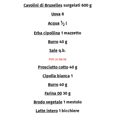
Cavolini di Bruxelles
surgelati 600 g
Uova
8
1
Acqua
⁄
l
2
Erba cipollina
1 mazzetto
Burro
40 g
Sale
q.b.
PER LA SALSA
Prosciutto cotto
40 g
Cipolla bianca
1
Burro
40 g
Farina 00
30 g
Brodo vegetale
1 mestolo
Latte intero
1 bicchiere