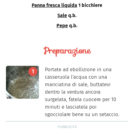
Panna fresca liquida
1 bicchiere
Sale
q.b.
Pepe
q.b.
Preparazione
Portate ad ebollizione in una
casseruola l'acqua con una
manciatina di sale, buttatevi
dentro la verdura ancora
surgelata, fatela cuocere per 10
minuti e lasciatela poi
sgocciolare bene su un setaccio.