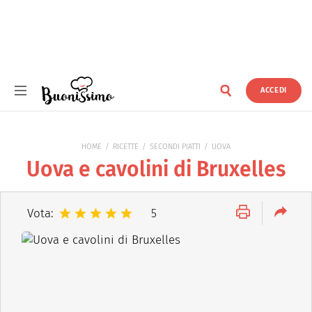
ACCEDI
Buonissimo
HOME
RICETTE
SECONDI PIATTI
UOVA
Uova e cavolini di Bruxelles
Vota:
5