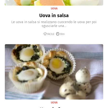
UOVA
Uova in salsa
Le uova in salsa si realizzano cuocendo le uova per poi
sgusciarle una...
FACILE
30m
UOVA