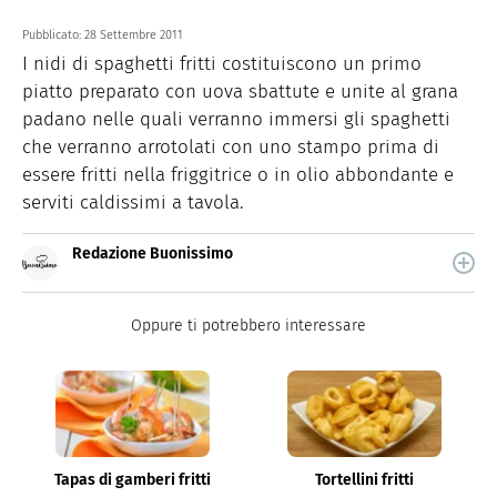
Pubblicato:
28 Settembre 2011
I nidi di spaghetti fritti costituiscono un primo
piatto preparato con uova sbattute e unite al grana
padano nelle quali verranno immersi gli spaghetti
che verranno arrotolati con uno stampo prima di
essere fritti nella friggitrice o in olio abbondante e
serviti caldissimi a tavola.
Redazione Buonissimo
Buonissimo è il magazine di cucina di Italiaonline nel
quale trovi idee veloci, facili e spiegate passo passo.
Oppure ti potrebbero interessare
Tapas di gamberi fritti
Tortellini fritti