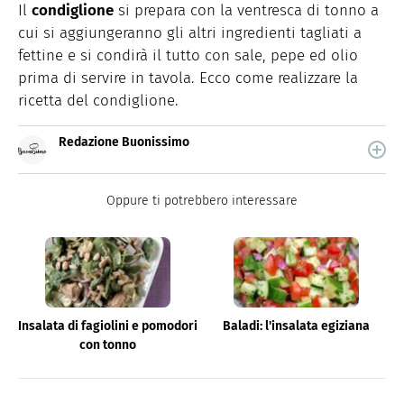
Il
condiglione
si prepara con la ventresca di tonno a
cui si aggiungeranno gli altri ingredienti tagliati a
fettine e si condirà il tutto con sale, pepe ed olio
prima di servire in tavola. Ecco come realizzare la
ricetta del condiglione.
Redazione Buonissimo
Buonissimo è il magazine di cucina di Italiaonline nel
quale trovi idee veloci, facili e spiegate passo passo.
Oppure ti potrebbero interessare
Insalata di fagiolini e pomodori
Baladi: l'insalata egiziana
con tonno