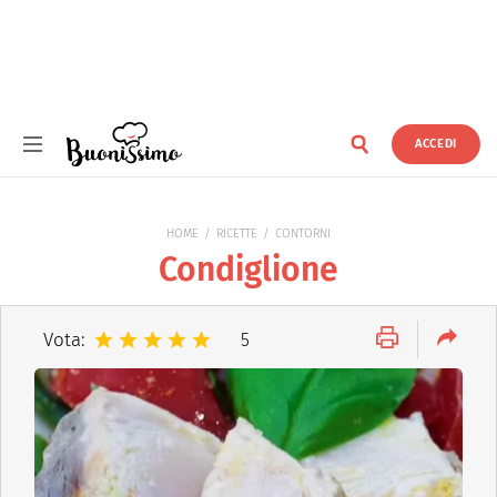
ACCEDI
Buonissimo
HOME
RICETTE
CONTORNI
Condiglione
Vota:
5