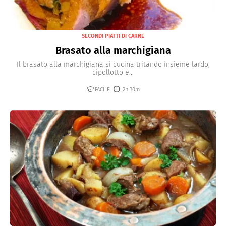
SECONDI PIATTI DI CARNE
Brasato alla marchigiana
Il brasato alla marchigiana si cucina tritando insieme lardo,
cipollotto e...
FACILE
2h 30m