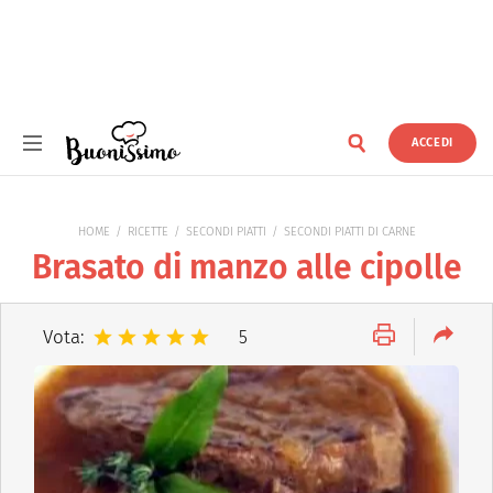
ACCEDI
Buonissimo
HOME
RICETTE
SECONDI PIATTI
SECONDI PIATTI DI CARNE
Brasato di manzo alle cipolle
Vota:
5