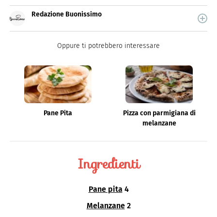
Redazione Buonissimo
Buonissimo è il magazine di cucina di Italiaonline nel
quale trovi idee veloci, facili e spiegate passo passo.
Oppure ti potrebbero interessare
Pane Pita
Pizza con parmigiana di
melanzane
Ingredienti
Pane pita
4
Melanzane
2