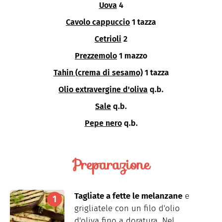
Uova
4
Cavolo cappuccio
1 tazza
Cetrioli
2
Prezzemolo
1 mazzo
Tahin (crema di sesamo)
1 tazza
Olio extravergine d'oliva
q.b.
Sale
q.b.
Pepe nero
q.b.
Preparazione
Tagliate a fette le melanzane
e
grigliatele con un filo d'olio
d'oliva fino a doratura. Nel