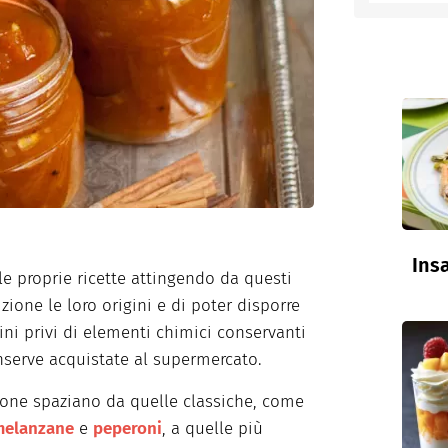
entino
Insa
e proprie ricette attingendo da questi
izione le loro origini e di poter disporre
ini privi di elementi chimici conservanti
serve acquistate al supermercato.
ione spaziano da quelle classiche, come
melanzane
e
peperoni
, a quelle più