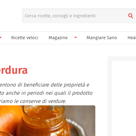
Ricette veloci
Magazine
Mangiare Sano
Hea
nno
Gelati
News
le
Pane pizza focacce
erdura
ella Donna
Salse e sughi
ntono di beneficiare delle proprietà e
ella Mamma
Marmellate e confetture
o anche in periodi nei quali il prodotto
riamo le conserve di verdure.
el Papà
Conserve
een
Ricette di base
Bevande