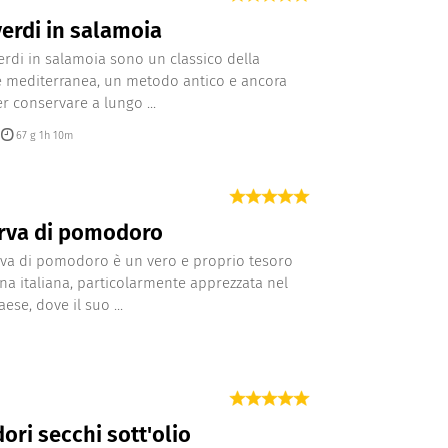
verdi in salamoia
verdi in salamoia sono un classico della
e mediterranea, un metodo antico e ancora
er conservare a lungo ...
67 g 1h 10m
rva di pomodoro
va di pomodoro è un vero e proprio tesoro
ina italiana, particolarmente apprezzata nel
ese, dove il suo ...
ri secchi sott'olio