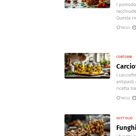
I pomodor
racchiude 
Questa rice
FACILE
CONTORNI
Carciof
I carciofi
antipasti
ricetta tra
FACILE
SOTT’OLIO
Funghi