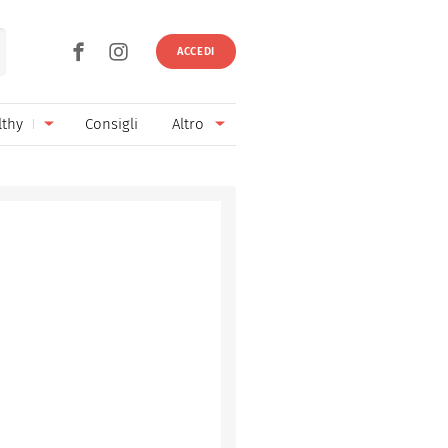
ACCEDI
lthy
Consigli
Altro
Ricette vegetariane
Ingredienti
Ricette vegane
Vini & Birre
Senza glutine
Cucina regionale
Senza lattosio
Cucina internazionale
Senza zucchero
Esperti
Senza burro
Contatti
Senza lievito