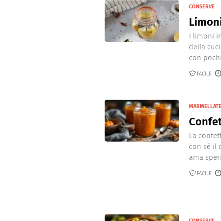
CONSERVE
Limoni
I limoni 
della cuc
con pochis
FACILE
MARMELLATE
Confet
La confet
con sé il 
ama speri
FACILE
CONSERVE