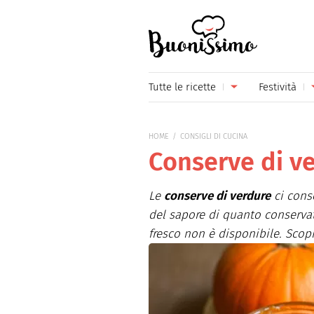
Buonissimo
Tutte le ricette
Festività
Antipasti
Capoda
HOME
CONSIGLI DI CUCINA
Primi piatti
Carneva
Conserve di v
Secondi piatti
Festa d
Le
conserve di verdure
ci conse
Piatti unici
Festa d
del sapore di quanto conservat
fresco non è disponibile. Scop
Contorni
Festa d
Formaggi
Hallow
Frutta
Natale