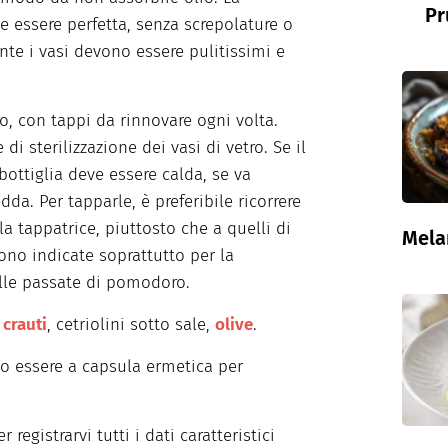
Pr
e essere perfetta, senza screpolature o
ente i vasi devono essere pulitissimi e
o, con tappi da rinnovare ogni volta.
i sterilizzazione dei vasi di vetro. Se il
bottiglia deve essere calda, se va
da. Per tapparle, è preferibile ricorrere
la tappatrice, piuttosto che a quelli di
Mela
sono indicate soprattutto per la
elle passate di pomodoro.
r
crauti
, cetriolini sotto sale,
olive
.
 essere a capsula ermetica per
registrarvi tutti i dati caratteristici