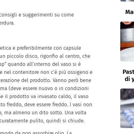
Ma
, consigli e suggerimenti su come
erdura.
etica e preferibilmente con capsule
un piccolo disco, rigonfio al centro, che
op” quando all’interno del vaso si è
Past
che nel contenitore non c’è più ossigeno e
di 
lterazione del prodotto. Vanno però bene
mma (deve essere nuovo o in condizioni
Se il prodotto va invasato caldo, il vaso
to freddo, deve essere freddo. I vasi non
lo, ma almeno un dito sotto. Una volta
ccuratamente pulito, quindi si chiude.
 modo da non assorbire olio. La