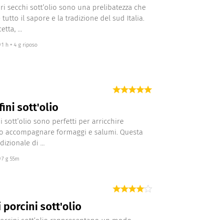
i secchi sott’olio sono una prelibatezza che
tutto il sapore e la tradizione del sud Italia.
tta, ...
1 h + 4 g riposo
ini sott'olio
ni sott’olio sono perfetti per arricchire
 o accompagnare formaggi e salumi. Questa
dizionale di ...
7 g 55m
 porcini sott'olio