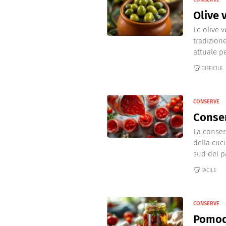
Olive 
Le olive 
tradizion
attuale p
DIFFICILE
CONSERVE
Conse
La conser
della cuc
sud del pa
FACILE
CONSERVE
Pomodo