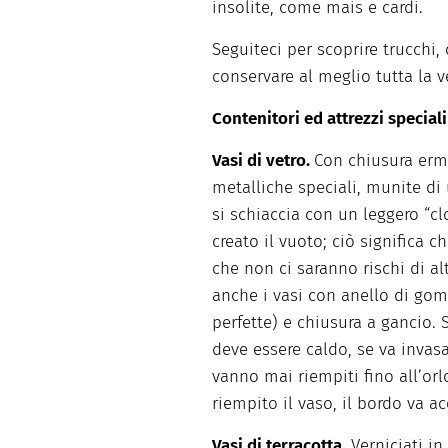
insolite, come mais e cardi.
Seguiteci per scoprire trucchi
conservare al meglio tutta la v
Contenitori ed attrezzi speciali
Vasi di vetro.
Con chiusura erm
metalliche speciali, munite di 
si schiaccia con un leggero “cl
creato il vuoto; ciò significa 
che non ci saranno rischi di a
anche i vasi con anello di go
perfette) e chiusura a gancio. 
deve essere caldo, se va invasa
vanno mai riempiti fino all’or
riempito il vaso, il bordo va a
Vasi di terracotta.
Verniciati in