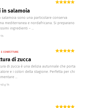
 in salamoia
in salamoia sono una particolare conserva
ina mediterranea e nordafricana. Si preparano
simi ingredienti – ...
1h
 E CONFETTURE
tura di zucca
tura di zucca è una delizia autunnale che porta
calore e i colori della stagione. Perfetta per chi
mentare ...
40 g 1h