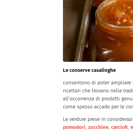
Dolci
Pasqua
San Val
Le conserve casalinghe
consentono di poter ampliare l
ricettari che trovano nella trad
all’occorrenza di prodotti genu
come spesso accade per le con
Le verdure prese in consideraz
pomodori
,
zucchine
,
carciofi
,