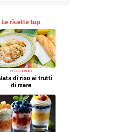
Senza uova
Ricette light
Le ricette top
RISO E CEREALI
lata di riso ai frutti
di mare