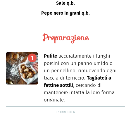
Sale
q.b.
Pepe nero in grani
q.b.
Preparazione
Pulite
accuratamente i funghi
porcini con un panno umido o
un pennellino, rimuovendo ogni
traccia di terriccio.
Tagliateli a
fettine sottili
, cercando di
mantenere intatta la loro forma
originale.