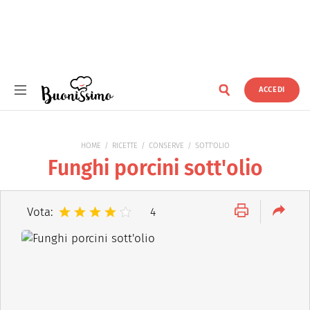
ACCEDI
Buonissimo
HOME
RICETTE
CONSERVE
SOTT’OLIO
Funghi porcini sott'olio
Vota:
4