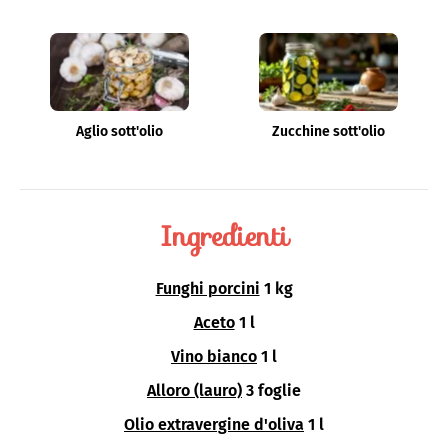
Aglio sott'olio
Zucchine sott'olio
Ingredienti
Funghi porcini
1 kg
Aceto
1 l
Vino bianco
1 l
Alloro (lauro)
3 foglie
Olio extravergine d'oliva
1 l