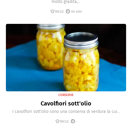
molto gradita,...
FACILE
6h 40m
CONSERVE
Cavolfiori sott'olio
I cavolfiori sott'olio sono una conserva di verdura la cui...
FACILE
-