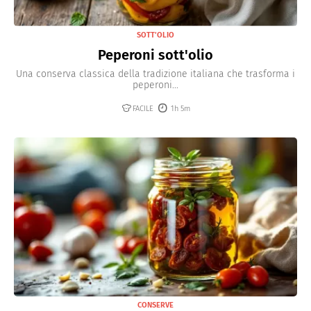
SOTT’OLIO
Peperoni sott'olio
Una conserva classica della tradizione italiana che trasforma i
peperoni...
FACILE
1h 5m
CONSERVE