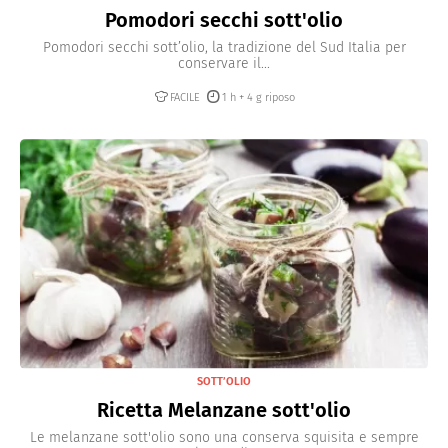
Pomodori secchi sott'olio
Pomodori secchi sott’olio, la tradizione del Sud Italia per
conservare il...
FACILE
1 h + 4 g riposo
SOTT’OLIO
Ricetta Melanzane sott'olio
Le melanzane sott'olio sono una conserva squisita e sempre