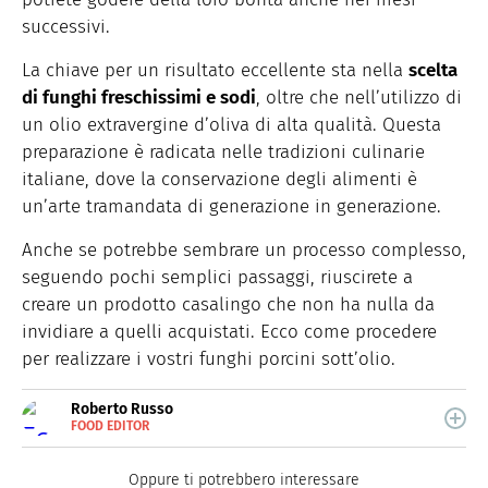
successivi.
La chiave per un risultato eccellente sta nella
scelta
di funghi freschissimi e sodi
, oltre che nell’utilizzo di
un olio extravergine d’oliva di alta qualità. Questa
preparazione è radicata nelle tradizioni culinarie
italiane, dove la conservazione degli alimenti è
un’arte tramandata di generazione in generazione.
Anche se potrebbe sembrare un processo complesso,
seguendo pochi semplici passaggi, riuscirete a
creare un prodotto casalingo che non ha nulla da
invidiare a quelli acquistati. Ecco come procedere
per realizzare i vostri funghi porcini sott’olio.
Roberto Russo
FOOD EDITOR
E-
Roberto Russo unisce la passione per libri e cucina. Ha
MAIL
pubblicato vari libri di cucina e collabora con foodblog.
LINKEDIN
Oppure ti potrebbero interessare