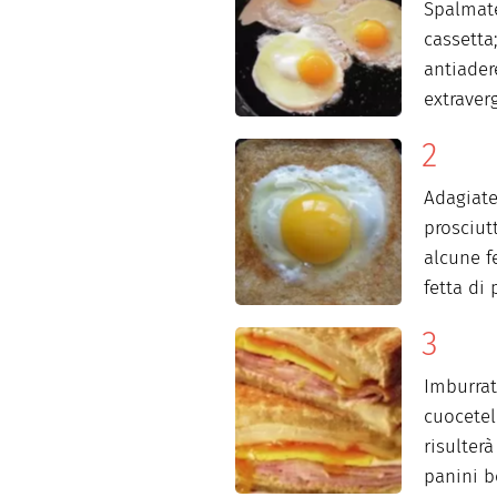
Spalmate
cassetta
antiader
extraver
Adagiate
prosciut
alcune f
fetta di 
Imburra
cuocetel
risulterà
panini b