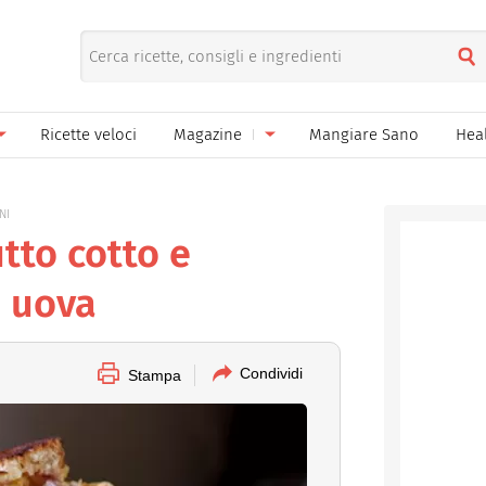
Ricette veloci
Magazine
Mangiare Sano
Hea
nno
Gelati
News
NI
le
Pane pizza focacce
tto cotto e
ella Donna
Salse e sughi
 uova
ella Mamma
Marmellate e confetture
el Papà
Conserve
Condividi
Stampa
een
Ricette di base
Bevande