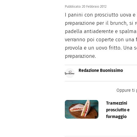
Pubblicato:
20 Febbraio 2012
I panini con prosciutto uova e
preparazione per il brunch, si 
padella antiaderente e spalma
verranno poi coperte con una fe
provola e un uovo fritto. Una 
preparazione.
Redazione Buonissimo
Buonissimo è il magazine di cu
facili e spiegate passo passo.
Oppure ti 
Tramezzini
prosciutto e
formaggio