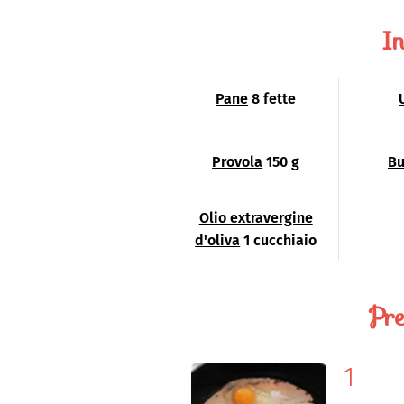
In
Pane
8 fette
Provola
150 g
Bu
Olio extravergine
d'oliva
1 cucchiaio
Pre