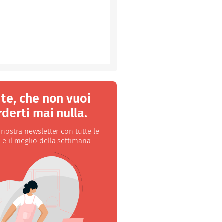
 te, che non vuoi
derti mai nulla.
a nostra newsletter con tutte le
 e il meglio della settimana