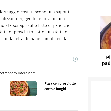
 formaggio costituiscono una saporita
realizzano friggendo le uova in una
ndo la senape sulle fette di pane che
tta di prosciutto cotto, una fetta di
seconda fetta di mane completerà la
Pi
cina di Italiaonline nel quale trovi idee veloci,
pade
potrebbero interessare
Pizza con prosciutto
cotto e funghi