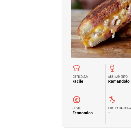
Dolci
Pasqua
San Val
DIFFICOLTÀ:
ABBINAMENTO:
Facile
Ramandolo
COSTO:
CUCINA REGIONA
Economico
-