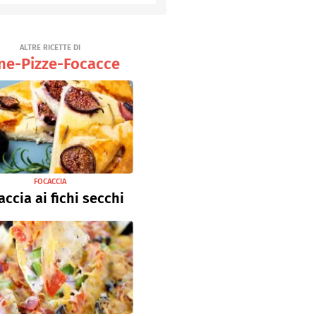
Senza uova
Ricette light
ALTRE RICETTE DI
ne-Pizze-Focacce
FOCACCIA
accia ai fichi secchi