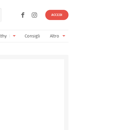
ACCEDI
lthy
Consigli
Altro
Ricette vegetariane
Ingredienti
Ricette vegane
Vini & Birre
Senza glutine
Cucina regionale
Senza lattosio
Cucina internazionale
Senza zucchero
Esperti
Senza burro
Contatti
Senza lievito