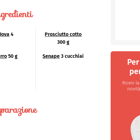
gredienti
Uova
4
Prosciutto cotto
300 g
rro
50 g
Senape
3 cucchiai
Per
per
Ricevi l
novità
parazione