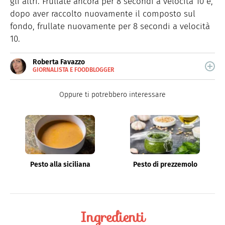
gli altri. Frullate ancora per 8 secondi a velocità 10 e,
dopo aver raccolto nuovamente il composto sul
fondo, frullate nuovamente per 8 secondi a velocità
10.
Roberta Favazzo
GIORNALISTA E FOODBLOGGER
E-
Curiosa, creativa e perfezionista, scrive di food e
MAIL
lifestyle per il web dal 2009. Appassionata di cucina fin
LINKEDIN
Oppure ti potrebbero interessare
da bambina, ama il buon cibo, i viaggi e la lettura.
INSTAGRAM
FACEBOOK
ALTRI
LINK
Pesto alla siciliana
Pesto di prezzemolo
Ingredienti