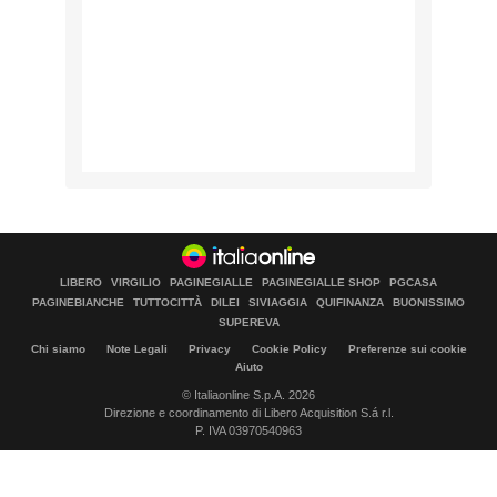
LIBERO
VIRGILIO
PAGINEGIALLE
PAGINEGIALLE SHOP
PGCASA
PAGINEBIANCHE
TUTTOCITTÀ
DILEI
SIVIAGGIA
QUIFINANZA
BUONISSIMO
SUPEREVA
Chi siamo
Note Legali
Privacy
Cookie Policy
Preferenze sui cookie
Aiuto
© Italiaonline S.p.A. 2026
Direzione e coordinamento di Libero Acquisition S.á r.l.
P. IVA 03970540963