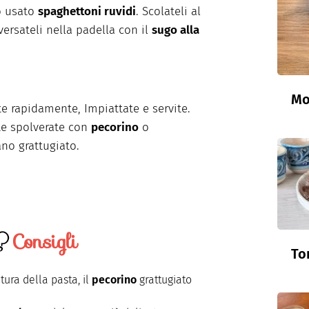
 usato
spaghettoni ruvidi
. Scolateli al
versateli nella padella con il
sugo alla
Mo
e rapidamente, Impiattate e servite.
te spolverate con
pecorino
o
no grattugiato.
Consigli
To
ura della pasta, il
pecorino
grattugiato