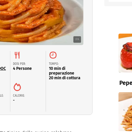
entino
IPA
DOSI PER:
TEMPO:
DOC
4 Persone
10 min di
preparazione
20 min di cottura
Pepe
LE:
CALORIE:
-