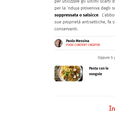
per utilizzare gli ultimi scarti 
per la ‘nduja proveniva dagli s
soppressata o salsicce
. L’abbo
sue proprietà antisettiche, fa 
conservanti.
Paolo Messina
FOOD CONTENT CREATOR
E-
Cuoco amatoriale e food conte
MAIL
Oppure ti 
Pasta con le
vongole
In