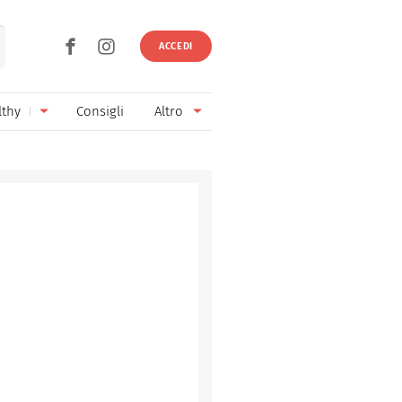
ACCEDI
lthy
Consigli
Altro
Ricette vegetariane
Ingredienti
Ricette vegane
Vini & Birre
Senza glutine
Cucina regionale
Senza lattosio
Cucina internazionale
Senza zucchero
Esperti
Senza burro
Contatti
Senza lievito