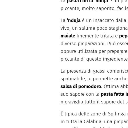
La
pasta con la ‘nduja
è un piat
piccante, molto saporito, facil
La
‘nduja
è un insaccato dalla
vivo, un salume poco stagiona
maiale
finemente tritata e
pep
diverse preparazioni. Può ess
oppure utilizzata per preparar
piccante di questo ingrediente
La presenza di grassi conferisc
spalmabile, le permette anche 
salsa di pomodoro
. Ottima abb
suo sapore con la
pasta fatta 
meraviglia tutto il sapore del 
È tipica delle zone di Spilinga
in tutta la Calabria, una prepa