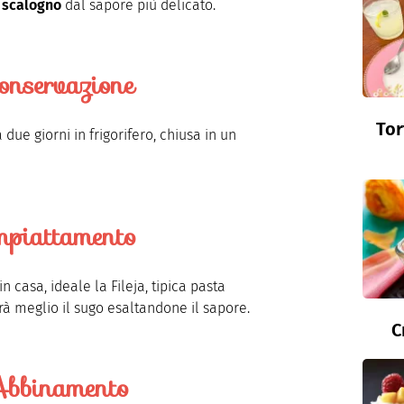
o
scalogno
dal sapore più delicato.
onservazione
Tor
due giorni in frigorifero, chiusa in un
mpiattamento
n casa, ideale la Fileja, tipica pasta
rà meglio il sugo esaltandone il sapore.
C
bbinamento