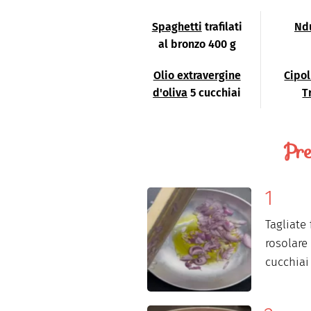
Spaghetti
trafilati
Nd
al bronzo 400 g
Olio extravergine
Cipol
d'oliva
5 cucchiai
T
Pre
Tagliate
rosolare
cucchia