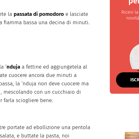
per
Ricevi l
ete la
passata di pomodoro
e lasciate
novità
a fiamma bassa una decina di minuti.
la ‘
nduja
a fettine ed aggiungetela al
fate cuocere ancora due minuti a
ISC
assa, la ‘nduja non deve cuocere ma
i, mescolando con un cucchiaio di
r farla sciogliere bene.
re portate ad ebollizione una pentola
salata, e buttate la pasta, noi