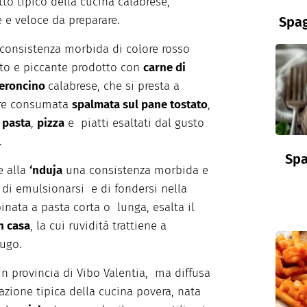
to tipico della cucina calabrese,
e e veloce da preparare.
Spag
 consistenza morbida di colore rosso
to e piccante prodotto con
carne di
eroncino
calabrese, che si presta a
ere consumata
spalmata sul pane tostato
,
e
pasta
,
pizza
e piatti esaltati dal gusto
.
Spa
e alla
‘nduja
una consistenza morbida e
di emulsionarsi e di fondersi nella
inata a pasta corta o lunga, esalta il
in casa
, la cui ruvidità trattiene a
sugo.
 in provincia di Vibo Valentia, ma diffusa
razione tipica della cucina povera, nata