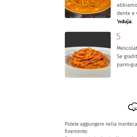
abbiamo
dente e 
‘nduja
.
Mescolat
Se gradi
parmigia
Potete aggiungere nella mantecat
finemente.