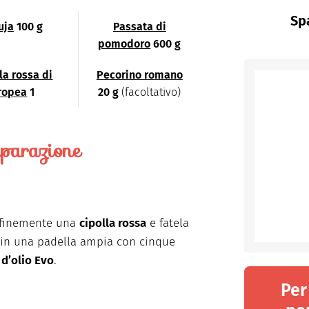
Spa
uja
100 g
Passata di
pomodoro
600 g
la rossa di
Pecorino romano
ropea
1
20 g
(facoltativo)
parazione
 finemente una
cipolla rossa
e fatela
 in una padella ampia con cinque
i
d’olio Evo
.
Per