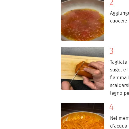
Aggiung
cuocere 
Tagliate 
sugo, e 
fiamma b
scaldars
legno pe
Nel ment
d’acqua 