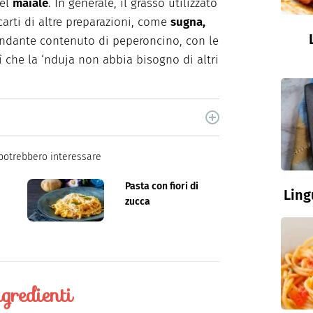
del
maiale
. In generale, il grasso utilizzato
carti di altre preparazioni, come
sugna,
ndante contenuto di peperoncino, con le
sì che la ‘nduja non abbia bisogno di altri
nt creator su tutte le piattaforme social.
potrebbero interessare
Pasta con fiori di
Ling
zucca
gredienti