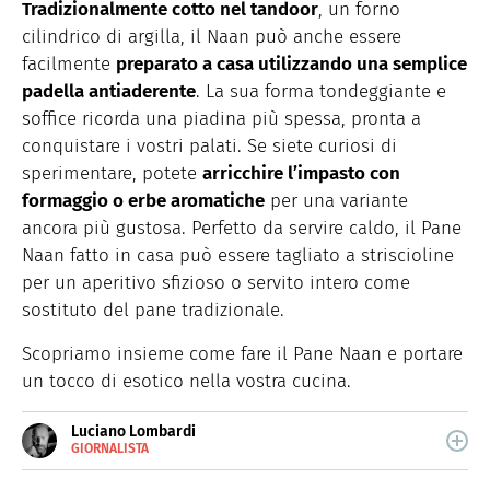
Tradizionalmente cotto nel tandoor
, un forno
cilindrico di argilla, il Naan può anche essere
facilmente
preparato a casa utilizzando una semplice
padella antiaderente
. La sua forma tondeggiante e
soffice ricorda una piadina più spessa, pronta a
conquistare i vostri palati. Se siete curiosi di
sperimentare, potete
arricchire l’impasto con
formaggio o erbe aromatiche
per una variante
ancora più gustosa. Perfetto da servire caldo, il Pane
Naan fatto in casa può essere tagliato a striscioline
per un aperitivo sfizioso o servito intero come
sostituto del pane tradizionale.
Scopriamo insieme come fare il Pane Naan e portare
un tocco di esotico nella vostra cucina.
Luciano Lombardi
GIORNALISTA
E-
Giornalista professionista, oggi si occupa
MAIL
principalmente di scrittura SEO.