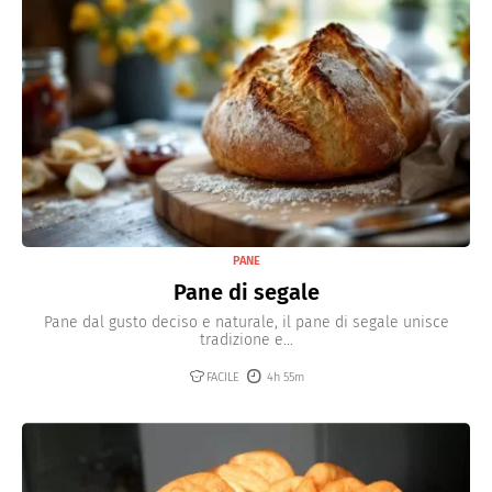
PANE
Pane di segale
Pane dal gusto deciso e naturale, il pane di segale unisce
tradizione e...
FACILE
4h 55m