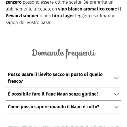
zenzero
possono essere ottime scelte. Se preferite un
abbinamento alcolico, un
vino bianco aromatico come il
Gewürztraminer
o una
birra lager
leggera esalteranno i
sapori del vostro pasto.
Domande frequenti
Posso usare il lievito secco al posto di quello
fresco?
Sì, potete sostituire il lievito di birra fresco con quello
È possibile fare il Pane Naan senza glutine?
secco. Usatene circa un terzo della quantità indicata
Certamente! Utilizzate una miscela di farine senza
per il lievito fresco.
Come posso sapere quando il Naan è cotto?
glutine e aggiungete un cucchiaino di gomma xantana
Il Naan è
pronto
quando presenta delle macchie
per migliorare la consistenza dell'impasto.
marroni sulla superficie e risulta soffice al tatto.
Il presente articolo è stato redatto con l’ausilio di sistemi di intelligenza artificiale e