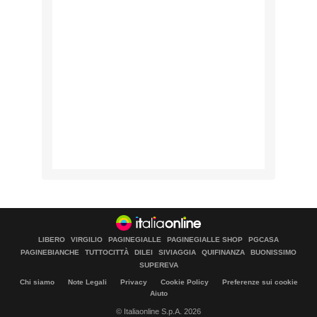
LIBERO
VIRGILIO
PAGINEGIALLE
PAGINEGIALLE SHOP
PGCASA
PAGINEBIANCHE
TUTTOCITTÀ
DILEI
SIVIAGGIA
QUIFINANZA
BUONISSIMO
SUPEREVA
Chi siamo
Note Legali
Privacy
Cookie Policy
Preferenze sui cookie
Aiuto
© Italiaonline S.p.A. 2026