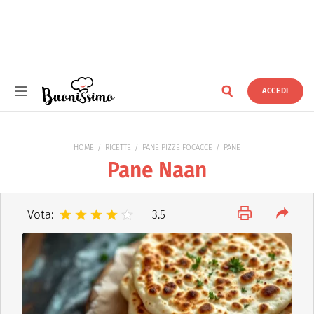
ACCEDI
Buonissimo
HOME
RICETTE
PANE PIZZE FOCACCE
PANE
Pane Naan
Vota:
3.5