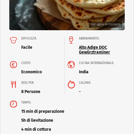
Immagine AI Contents
DIFFICOLTÀ:
ABBINAMENTO:
Facile
Alto Adige DOC
Gewürztraminer
COSTO:
CUCINA INTERNAZIONALE:
Economico
India
DOSI PER:
CALORIE:
8 Persone
-
TEMPO:
15 min di preparazione
5h di lievitazione
4 min di cottura