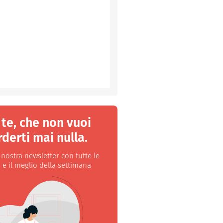
 te, che non vuoi
derti mai nulla.
a nostra newsletter con tutte le
 e il meglio della settimana