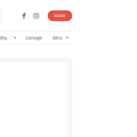
ACCEDI
lthy
Consigli
Altro
Ricette vegetariane
Ingredienti
Ricette vegane
Vini & Birre
Senza glutine
Cucina regionale
Senza lattosio
Cucina internazionale
Senza zucchero
Esperti
Senza burro
Contatti
Senza lievito