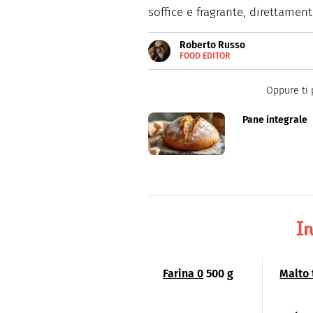
soffice e fragrante, direttament
Roberto Russo
FOOD EDITOR
E-
Roberto Russo unisce la passio
MAIL
cucina e collabora con foodbl
LINKEDIN
Oppure ti 
Pane integrale
In
Farina 0
500 g
Malto 