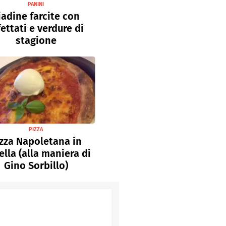
PANINI
iadine farcite con
fettati e verdure di
stagione
PIZZA
zza Napoletana in
lla (alla maniera di
Gino Sorbillo)