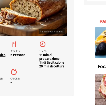
entino
Pa
Immagine AI Contents
DOSI PER:
TEMPO:
sico
6 Persone
15 min di
preparazione
1h di lievitazione
Foc
20 min di cottura
LE:
CALORIE:
-