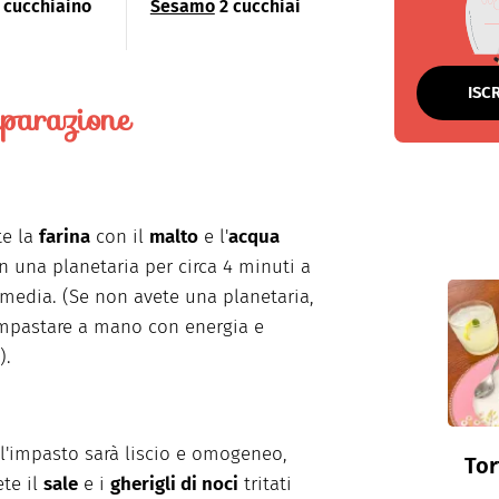
 cucchiaino
Sesamo
2 cucchiai
ISC
parazione
te la
farina
con il
malto
e l'
acqua
n una planetaria per circa 4 minuti a
 media. (Se non avete una planetaria,
mpastare a mano con energia e
).
'impasto sarà liscio e omogeneo,
Tor
te il
sale
e i
gherigli di noci
tritati