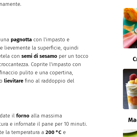
anamente.
 una
pagnotta
con l'impasto e
e lievemente la superficie, quindi
etela con
semi di sesamo
per un tocco
C
 croccantezza. Coprite l'impasto con
finaccio pulito e una copertina,
do
lievitare
fino al raddoppio del
ldate il
forno
alla massima
Ma
ura e infornate il pane per 10 minuti.
te la temperatura a
200 °C
e