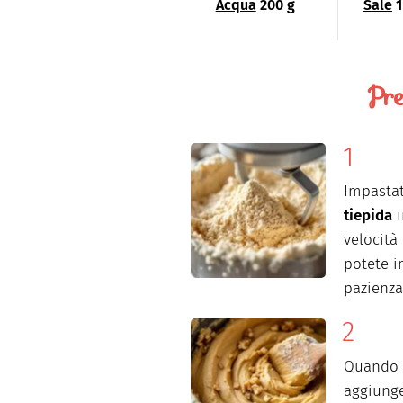
Acqua
200 g
Sale
1
Pre
Impasta
tiepida
i
velocità
potete i
pazienza
Quando l
aggiunge