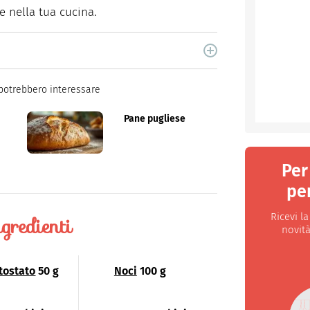
e nella tua cucina.
ne per libri e cucina. Ha pubblicato vari libri di
og.
potrebbero interessare
Pane pugliese
Per
per
Ricevi l
gredienti
novità
tostato
50 g
Noci
100 g