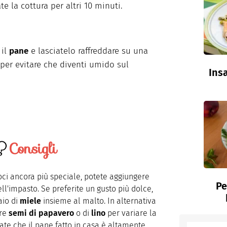
e la cottura per altri 10 minuti.
 il
pane
e lasciatelo raffreddare su una
a per evitare che diventi umido sul
Insa
Consigli
oci ancora più speciale, potete aggiungere
Pe
'impasto. Se preferite un gusto più dolce,
aio di
miele
insieme al malto. In alternativa
are
semi di papavero
o di
lino
per variare la
ate che il pane fatto in casa è altamente