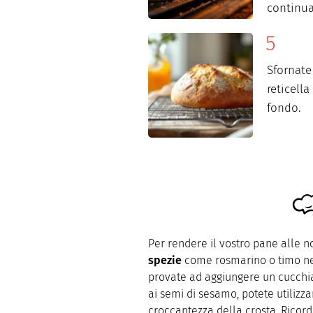
continuat
Sfornate
reticell
fondo.
Per rendere il vostro pane alle n
spezie
come rosmarino o timo nell
provate ad aggiungere un cucchi
ai semi di sesamo, potete utilizz
croccantezza della crosta. Ricord