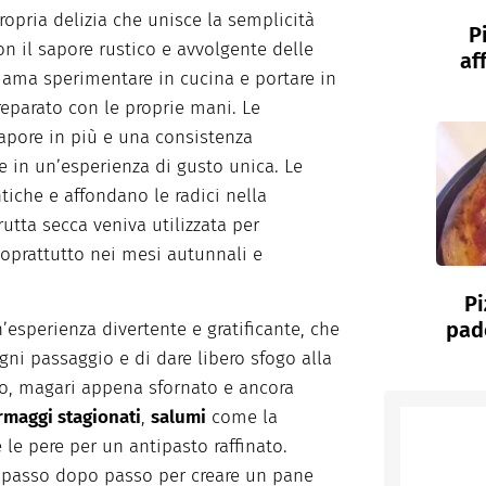
ropria delizia che unisce la semplicità
P
n il sapore rustico e avvolgente delle
af
i ama sperimentare in cucina e portare in
eparato con le proprie mani. Le
apore in più e una consistenza
e in un’esperienza di gusto unica. Le
tiche e affondano le radici nella
rutta secca veniva utilizzata per
soprattutto nei mesi autunnali e
Pi
pade
n’esperienza divertente e gratificante, che
gni passaggio e di dare libero sfogo alla
olo, magari appena sfornato e ancora
rmaggi stagionati
,
salumi
come la
le pere per un antipasto raffinato.
rà passo dopo passo per creare un pane