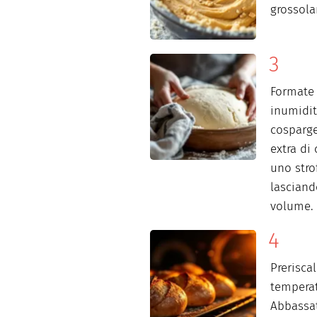
grossol
Formate
inumidit
cosparg
extra di
uno stro
lascian
volume.
Prerisca
temperat
Abbassa