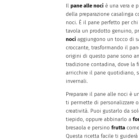
Il
pane alle noci
è una vera e p
della preparazione casalinga co
noci. È il pane perfetto per ch
tavola un prodotto genuino, pr
noci
aggiungono un tocco di s
croccante, trasformando il pan
origini di questo pane sono an
tradizione contadina, dove la f
arricchire il pane quotidiano, 
invernali.
Preparare il pane alle noci è u
ti permette di personalizzare o
creatività. Puoi gustarlo da s
tiepido, oppure abbinarlo a
fo
bresaola e persino
frutta
come 
Questa ricetta facile ti guide