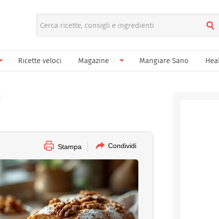
Ricette veloci
Magazine
Mangiare Sano
Hea
nno
Gelati
News
E
le
Pane pizza focacce
ella Donna
Salse e sughi
ella Mamma
Marmellate e confetture
Condividi
Stampa
el Papà
Conserve
een
Ricette di base
Bevande