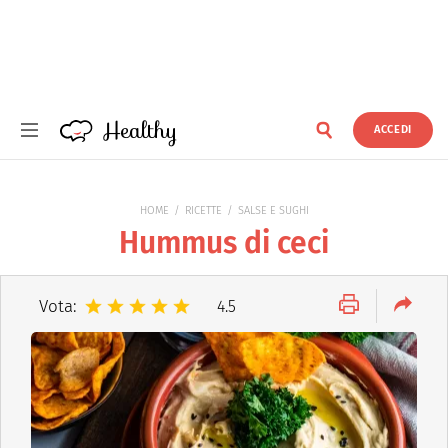
Healthy
ACCEDI
Healthy
HOME
RICETTE
SALSE E SUGHI
Hummus di ceci
Vota:
4.5