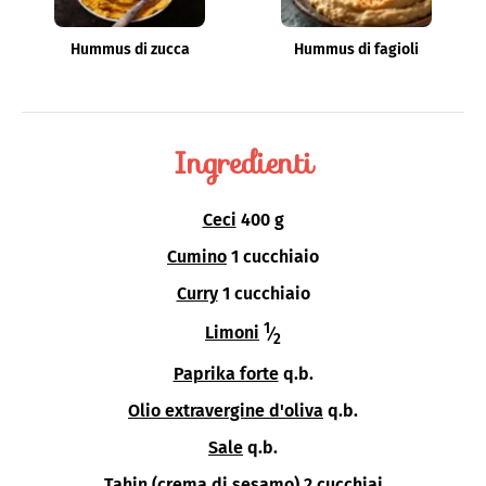
Hummus di zucca
Hummus di fagioli
Ingredienti
Ceci
400 g
Cumino
1 cucchiaio
Curry
1 cucchiaio
1
Limoni
⁄
2
Paprika forte
q.b.
Olio extravergine d'oliva
q.b.
Sale
q.b.
Tahin (crema di sesamo)
2 cucchiai