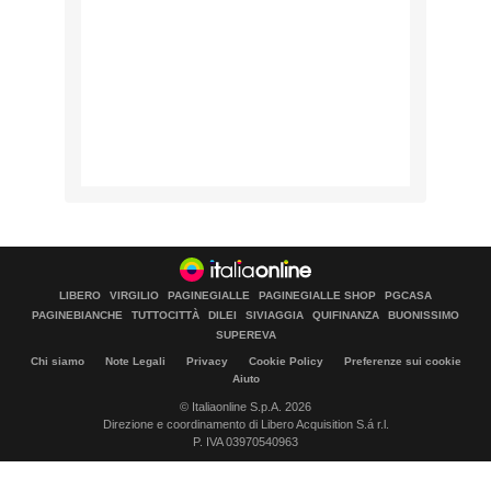
LIBERO
VIRGILIO
PAGINEGIALLE
PAGINEGIALLE SHOP
PGCASA
PAGINEBIANCHE
TUTTOCITTÀ
DILEI
SIVIAGGIA
QUIFINANZA
BUONISSIMO
SUPEREVA
Chi siamo
Note Legali
Privacy
Cookie Policy
Preferenze sui cookie
Aiuto
© Italiaonline S.p.A. 2026
Direzione e coordinamento di Libero Acquisition S.á r.l.
P. IVA 03970540963