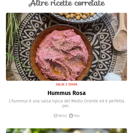
Altre ricette correlate
paprika
affumicata
per una variante più speziata. Puoi
anche aggiungere erbe fresche come il
prezzemolo
o
il
timo
.
SALSE E SUGHI
Hummus Rosa
L'hummus è una salsa tipica del Medio Oriente ed è perfetta
per...
FACILE
10m