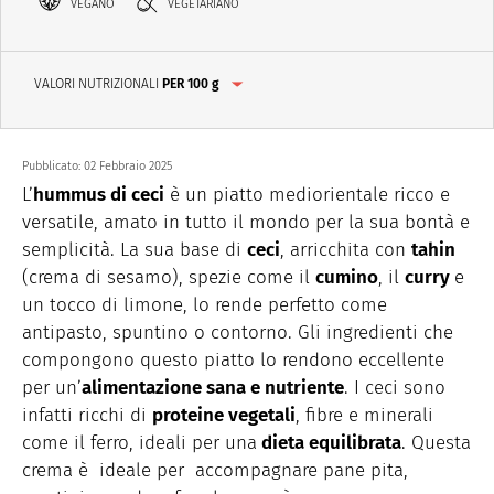
VEGANO
VEGETARIANO
VALORI NUTRIZIONALI
PER 100 g
Pubblicato:
02 Febbraio 2025
L’
hummus di ceci
è un piatto mediorientale ricco e
versatile, amato in tutto il mondo per la sua bontà e
semplicità. La sua base di
ceci
, arricchita con
tahin
(crema di sesamo), spezie come il
cumino
, il
curry
e
un tocco di limone, lo rende perfetto come
antipasto, spuntino o contorno. Gli ingredienti che
compongono questo piatto lo rendono eccellente
per un’
alimentazione sana e nutriente
. I ceci sono
infatti ricchi di
proteine vegetali
, fibre e minerali
come il ferro, ideali per una
dieta equilibrata
. Questa
crema è ideale per accompagnare pane pita,