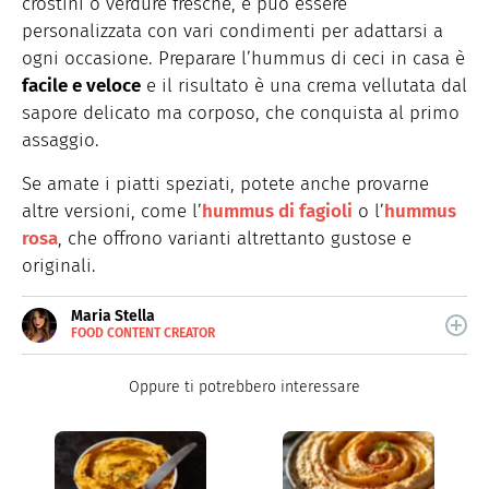
crostini o verdure fresche, e può essere
personalizzata con vari condimenti per adattarsi a
ogni occasione. Preparare l’hummus di ceci in casa è
facile e veloce
e il risultato è una crema vellutata dal
sapore delicato ma corposo, che conquista al primo
assaggio.
Se amate i piatti speziati, potete anche provarne
altre versioni, come l’
hummus di fagioli
o l’
hummus
rosa
, che offrono varianti altrettanto gustose e
originali.
Maria Stella
FOOD CONTENT CREATOR
E-
Gastronauta e creativa, dal 2021 con
MAIL
@burrataepistacchi ha trasformato la sua passione in
INSTAGRAM
Oppure ti potrebbero interessare
un lavoro.