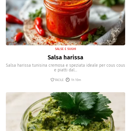
SALSE E SUGHI
Salsa harissa
Salsa harissa tunisina cremosa e speziata ideale per cous cous
e piatti dal...
FACILE
1h 10m