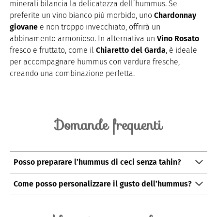
minerali bilancia la delicatezza dell’hummus. Se
preferite un vino bianco più morbido, uno
Chardonnay
giovane
e non troppo invecchiato, offrirà un
abbinamento armonioso. In alternativa un
Vino Rosato
fresco e fruttato, come il
Chiaretto del Garda
, è ideale
per accompagnare hummus con verdure fresche,
creando una combinazione perfetta.
Domande frequenti
Posso preparare l’hummus di ceci senza tahin?
Sì, se non avete la
tahin
, potete sostituirla con un po’
Come posso personalizzare il gusto dell’hummus?
di
yogurt greco
per una versione più leggera. Tenete
Potete aggiungere diverse spezie per personalizzare
presente che il sapore sarà leggermente diverso, ma
l’
hummus
: provate con
peperoncino
,
coriandolo
o
comunque gustoso.