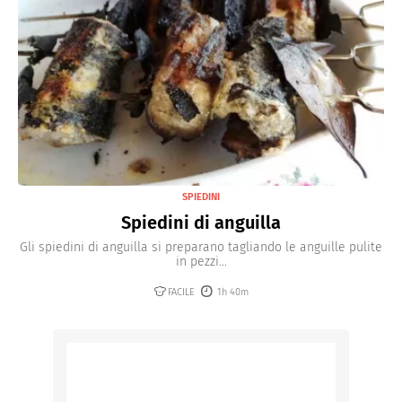
SPIEDINI
Spiedini di anguilla
Gli spiedini di anguilla si preparano tagliando le anguille pulite
in pezzi...
FACILE
1h 40m