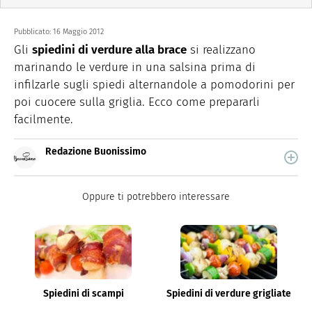
Pubblicato:
16 Maggio 2012
Gli
spiedini di verdure alla brace
si realizzano
marinando le verdure in una salsina prima di
infilzarle sugli spiedi alternandole a pomodorini per
poi cuocere sulla griglia. Ecco come prepararli
facilmente.
Redazione Buonissimo
Buonissimo è il magazine di cucina di Italiaonline nel
quale trovi idee veloci, facili e spiegate passo passo.
Oppure ti potrebbero interessare
Spiedini di scampi
Spiedini di verdure grigliate