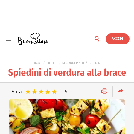
ACCEDI
Buonissimo
HOME
RICETTE
SECONDI PIATTI
SPIEDINI
Spiedini di verdura alla brace
Vota:
5