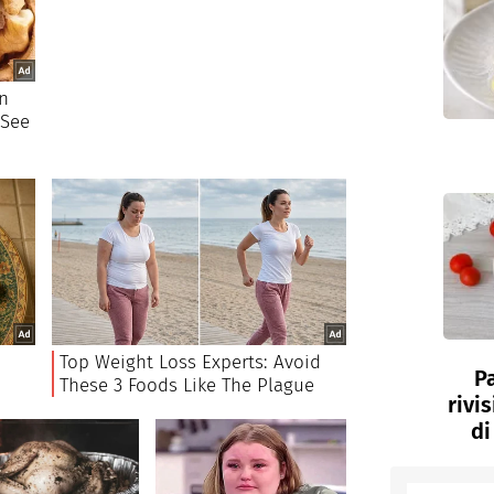
P
rivi
di