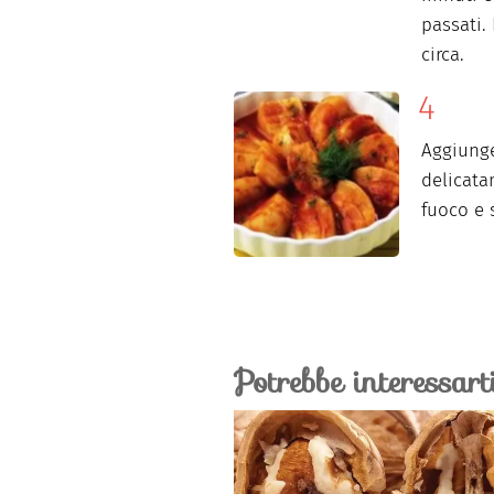
passati.
circa.
Aggiunge
delicata
fuoco e s