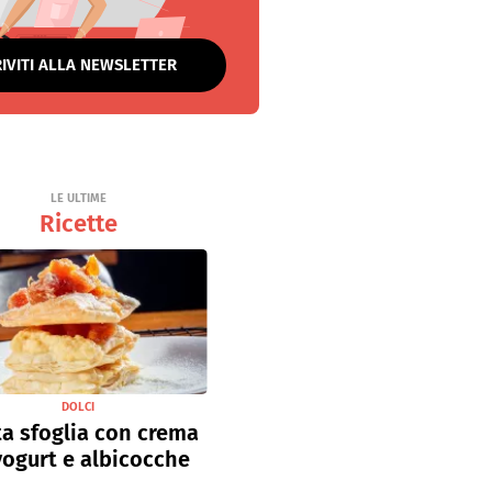
RIVITI ALLA NEWSLETTER
LE ULTIME
Ricette
DOLCI
a sfoglia con crema
yogurt e albicocche