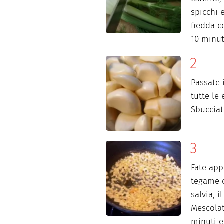
spicchi 
fredda c
10 minuti
Passate 
tutte le
Sbucciate
Fate appa
tegame c
salvia, i
Mescolat
minuti e