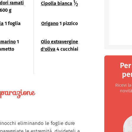
1
ori ramati
Cipolla bianca
⁄
2
600 g
ia
1 foglia
Origano
1 pizzico
smarino
1
Olio extravergine
ametto
d'oliva
4 cucchiai
Per
per
Ricevi l
parazione
novità
 finocchi eliminando le foglie dure
pareggiate le estremità, divideteli a