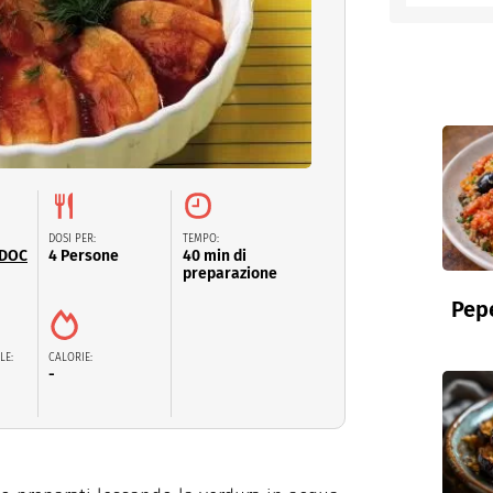
entino
DOSI PER:
TEMPO:
 DOC
4 Persone
40 min di
preparazione
Pepe
LE:
CALORIE:
-