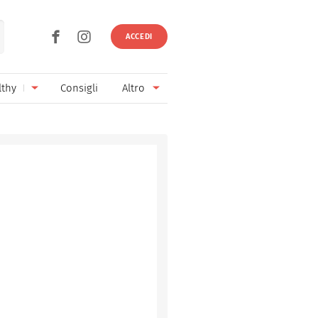
ACCEDI
lthy
Consigli
Altro
Ricette vegetariane
Ingredienti
Ricette vegane
Vini & Birre
Senza glutine
Cucina regionale
Senza lattosio
Cucina internazionale
Senza zucchero
Esperti
Senza burro
Contatti
Senza lievito