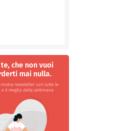
 te, che non vuoi
derti mai nulla.
a nostra newsletter con tutte le
 e il meglio della settimana