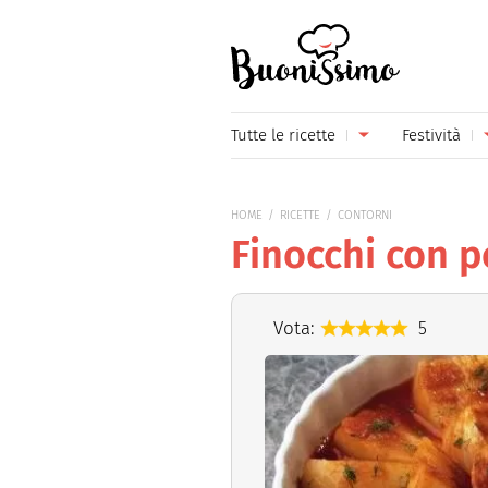
Buonissimo
Tutte le ricette
Festività
Antipasti
Capoda
HOME
RICETTE
CONTORNI
Primi piatti
Carneva
Finocchi con 
Secondi piatti
Festa d
Piatti unici
Festa d
Vota:
5
Contorni
Festa d
Formaggi
Hallow
Frutta
Natale