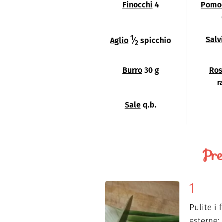
Finocchi
4
Pomod
1
Salv
Aglio
⁄
spicchio
2
Burro
30 g
Ro
r
Sale
q.b.
Pre
Pulite i
esterne; 