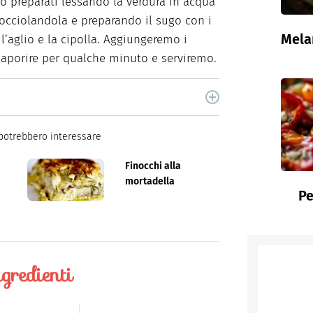
o preparati lessando la verdura in acqua
gocciolandola e preparando il sugo con i
Mela
l’aglio e la cipolla. Aggiungeremo i
saporire per qualche minuto e serviremo.
cina di Italiaonline nel quale trovi idee veloci,
potrebbero interessare
Finocchi alla
mortadella
Pe
gredienti