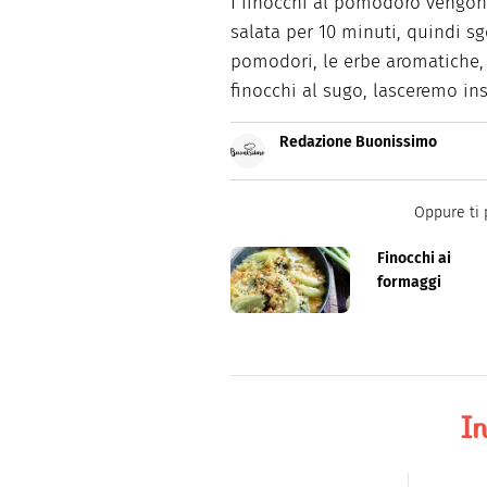
I finocchi al pomodoro vengon
salata per 10 minuti, quindi s
pomodori, le erbe aromatiche, 
finocchi al sugo, lasceremo in
Redazione Buonissimo
Buonissimo è il magazine di cu
facili e spiegate passo passo.
Oppure ti 
Finocchi ai
formaggi
In