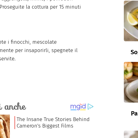
 Proseguite la cottura per 15 minuti
te i finocchi, mescolate
mente per insaporirli, spegnete il
So
ervite.
Pa