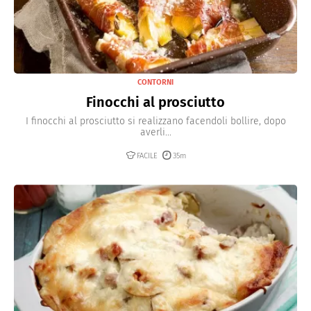
CONTORNI
Finocchi al prosciutto
I finocchi al prosciutto si realizzano facendoli bollire, dopo
averli...
FACILE
35m