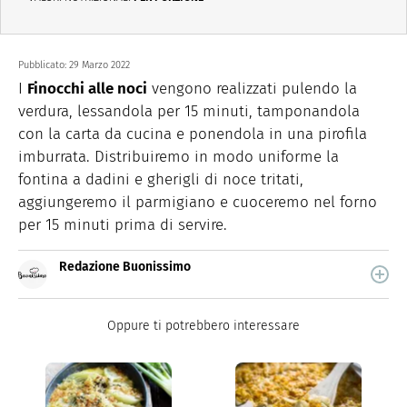
Pubblicato:
29 Marzo 2022
I
Finocchi alle noci
vengono realizzati pulendo la
verdura, lessandola per 15 minuti, tamponandola
con la carta da cucina e ponendola in una pirofila
imburrata. Distribuiremo in modo uniforme la
fontina a dadini e gherigli di noce tritati,
aggiungeremo il parmigiano e cuoceremo nel forno
per 15 minuti prima di servire.
Redazione Buonissimo
Buonissimo è il magazine di cucina di Italiaonline nel
quale trovi idee veloci, facili e spiegate passo passo.
Oppure ti potrebbero interessare