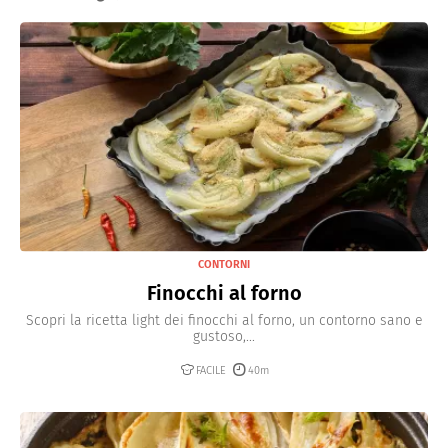
giorni, anche se restano sodi solo per i primi 10 giorni o
poco più.
CONTORNI
Finocchi al forno
Scopri la ricetta light dei finocchi al forno, un contorno sano e
gustoso,...
FACILE
40m