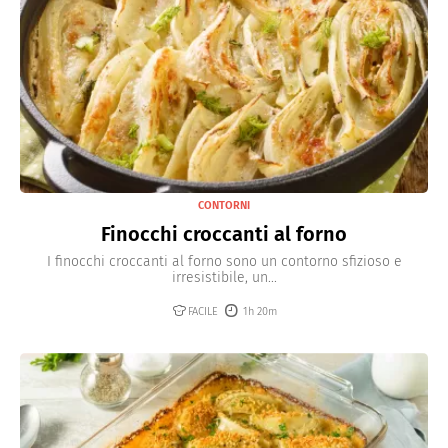
CONTORNI
Finocchi croccanti al forno
I finocchi croccanti al forno sono un contorno sfizioso e
irresistibile, un...
FACILE
1h 20m