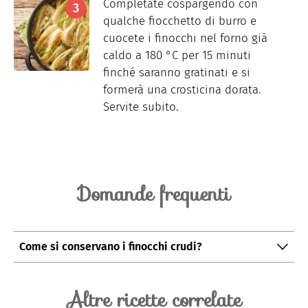
Completate cospargendo con
qualche fiocchetto di burro e
cuocete i finocchi nel forno già
caldo a 180 °C per 15 minuti
finché saranno gratinati e si
formerà una crosticina dorata.
Servite subito.
Domande frequenti
Come si conservano i finocchi crudi?
Una volta puliti, i finocchi possono essere conservati in
un luogo fresco e asciutto, ad una temperatura
Altre ricette correlate
compresa tra i 3 e i 6 gradi. Si mantengono per circa 20