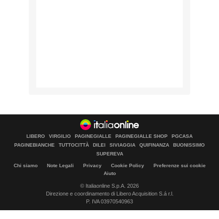
LIBERO
VIRGILIO
PAGINEGIALLE
PAGINEGIALLE SHOP
PGCASA
PAGINEBIANCHE
TUTTOCITTÀ
DILEI
SIVIAGGIA
QUIFINANZA
BUONISSIMO
SUPEREVA
Chi siamo
Note Legali
Privacy
Cookie Policy
Preferenze sui cookie
Aiuto
© Italiaonline S.p.A. 2026
Direzione e coordinamento di Libero Acquisition S.á r.l.
P. IVA 03970540963