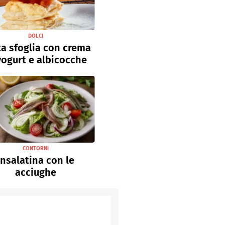
DOLCI
a sfoglia con crema
yogurt e albicocche
CONTORNI
Insalatina con le
acciughe