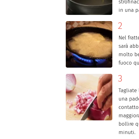
strofina
in una p
Nel frat
sarà abb
molto be
fuoco qu
Tagliate 
una pade
contatto 
maggioran
bollire 
minuti.