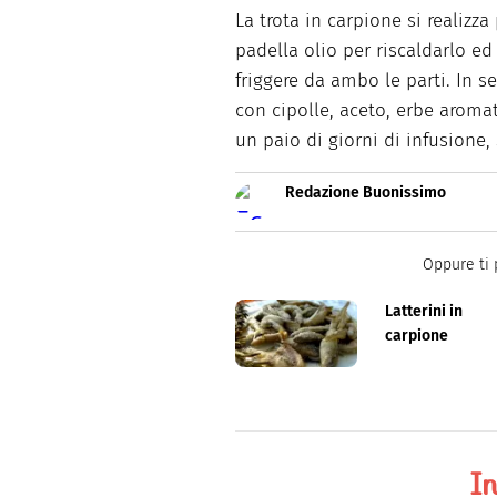
La trota in carpione si realizz
padella olio per riscaldarlo ed 
friggere da ambo le parti. In 
con cipolle, aceto, erbe aroma
un paio di giorni di infusione,
Redazione Buonissimo
Buonissimo è il magazine di cu
facili e spiegate passo passo.
Oppure ti 
Latterini in
carpione
In