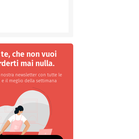
 te, che non vuoi
derti mai nulla.
a nostra newsletter con tutte le
 e il meglio della settimana