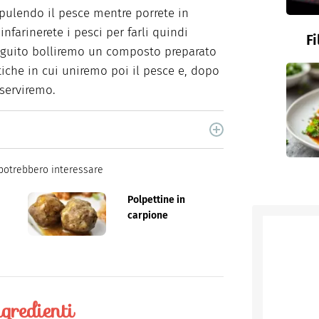
a pulendo il pesce mentre porrete in
infarinerete i pesci per farli quindi
Fi
seguito bolliremo un composto preparato
tiche in cui uniremo poi il pesce e, dopo
 serviremo.
cina di Italiaonline nel quale trovi idee veloci,
potrebbero interessare
Polpettine in
carpione
gredienti