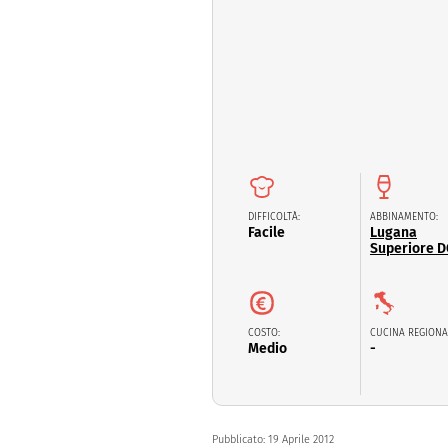
Dolci
Pasqua
San Val
DIFFICOLTÀ:
ABBINAMENTO:
Facile
Lugana
Superiore 
COSTO:
CUCINA REGIONA
Medio
-
Pubblicato:
19 Aprile 2012