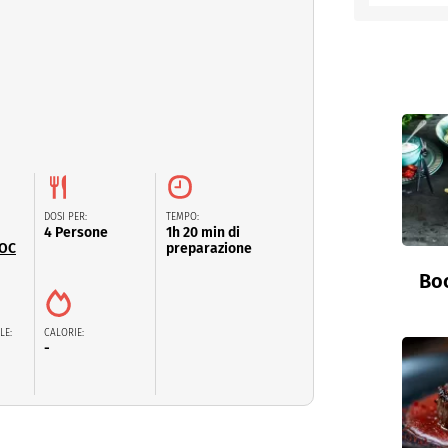
entino
DOSI PER:
TEMPO:
4 Persone
1h 20 min di
DOC
preparazione
Boc
LE:
CALORIE:
-