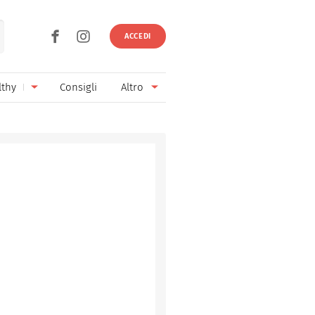
ACCEDI
lthy
Consigli
Altro
Ricette vegetariane
Ingredienti
Ricette vegane
Vini & Birre
Senza glutine
Cucina regionale
Senza lattosio
Cucina internazionale
Senza zucchero
Esperti
Senza burro
Contatti
Senza lievito