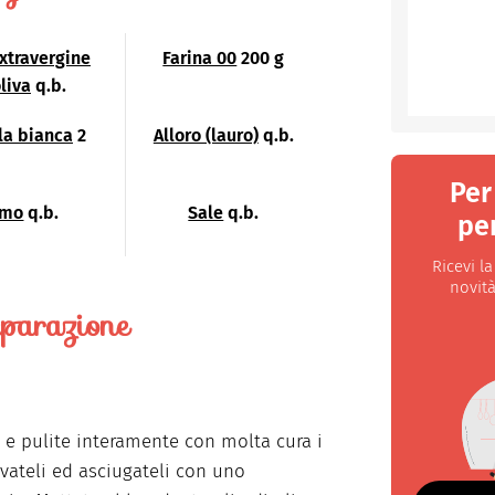
extravergine
Farina 00
200 g
liva
q.b.
la bianca
2
Alloro (lauro)
q.b.
Per
imo
q.b.
Sale
q.b.
per
Ricevi l
novità
parazione
e e pulite interamente con molta cura i
avateli ed asciugateli con uno