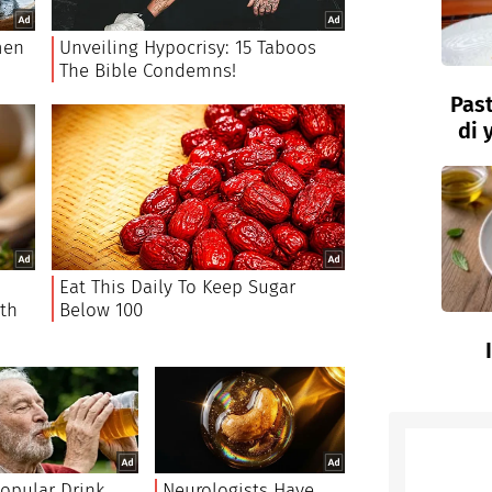
Past
di 