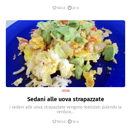
FACILE
20 m
UOVA
Sedani alle uova strapazzate
I sedani alle uova strapazzate vengono realizzati pulendo la
verdura,...
FACILE
30 m