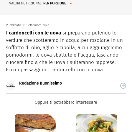
VALORI NUTRIZIONALI
PER PORZIONE
Pubblicato:
19 Settembre 2022
I
cardoncelli con le uova
si preparano pulendo le
verdure che scotteremo in acqua per rosolarle in un
soffritto di olio, aglio e cipolla, a cui aggiungeremo i
pomodorini, le uova sbattute e l’acqua, lasciando
cuocere fino a che le uova risulteranno rapprese.
Ecco i passaggi dei cardoncelli con le uova.
Redazione Buonissimo
Buonissimo è il magazine di cucina di Italiaonline nel
quale trovi idee veloci, facili e spiegate passo passo.
Oppure ti potrebbero interessare