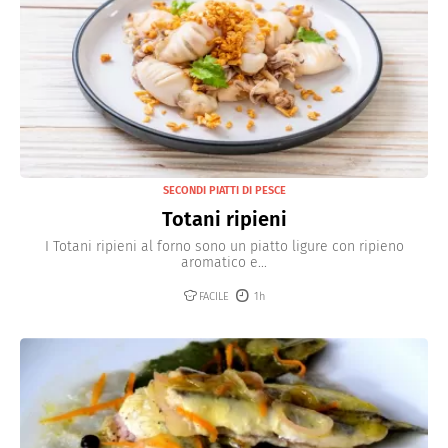
SECONDI PIATTI DI PESCE
Totani ripieni
I Totani ripieni al forno sono un piatto ligure con ripieno
aromatico e...
FACILE
1h