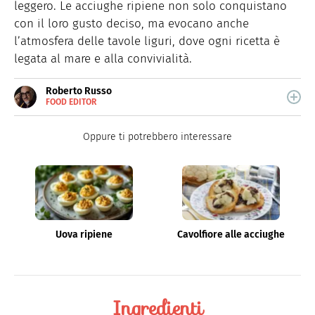
leggero. Le acciughe ripiene non solo conquistano
con il loro gusto deciso, ma evocano anche
l’atmosfera delle tavole liguri, dove ogni ricetta è
legata al mare e alla convivialità.
Roberto Russo
FOOD EDITOR
E-
Roberto Russo unisce la passione per libri e cucina. Ha
MAIL
pubblicato vari libri di cucina e collabora con foodblog.
LINKEDIN
Oppure ti potrebbero interessare
Uova ripiene
Cavolfiore alle acciughe
Ingredienti