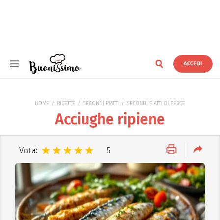
ACCEDI
Buonissimo
HOME
RICETTE
SECONDI PIATTI
SECONDI PIATTI DI PESCE
Acciughe ripiene
Vota:
5