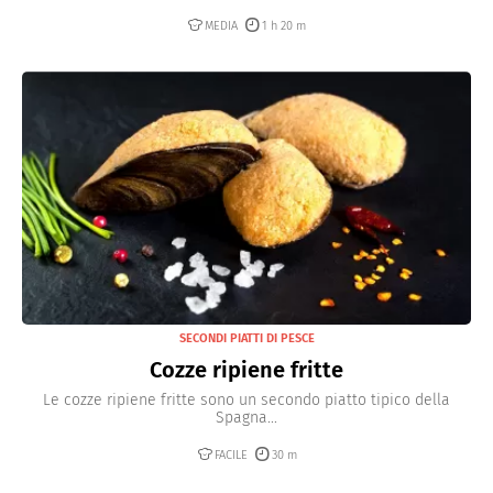
MEDIA
1 h 20 m
SECONDI PIATTI DI PESCE
Cozze ripiene fritte
Le cozze ripiene fritte sono un secondo piatto tipico della
Spagna...
FACILE
30 m