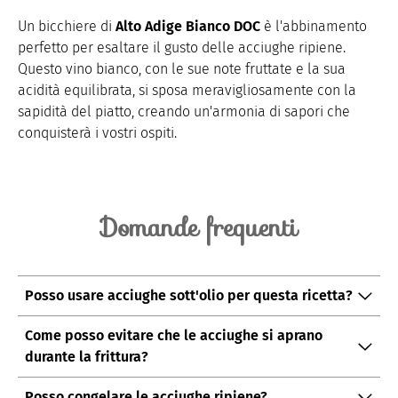
Un bicchiere di
Alto Adige Bianco DOC
è l'abbinamento
perfetto per esaltare il gusto delle acciughe ripiene.
Questo vino bianco, con le sue note fruttate e la sua
acidità equilibrata, si sposa meravigliosamente con la
sapidità del piatto, creando un'armonia di sapori che
conquisterà i vostri ospiti.
Domande frequenti
Posso usare acciughe sott'olio per questa ricetta?
È preferibile utilizzare acciughe fresche per ottenere la
Come posso evitare che le acciughe si aprano
giusta consistenza e sapore, ma in mancanza di queste,
durante la frittura?
potete provare con acciughe sott'olio ben scolate.
Assicuratevi di pressare bene i bordi delle acciughe
Posso congelare le acciughe ripiene?