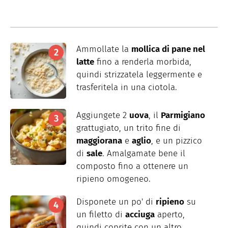
Ammollate la
mollica di pane nel
latte
fino a renderla morbida,
quindi strizzatela leggermente e
trasferitela in una ciotola.
Aggiungete 2
uova
, il
Parmigiano
grattugiato, un trito fine di
maggiorana
e
aglio
, e un pizzico
di
sale
. Amalgamate bene il
composto fino a ottenere un
ripieno omogeneo.
Disponete un po' di
ripieno
su
un filetto di
acciuga
aperto,
quindi coprite con un altro