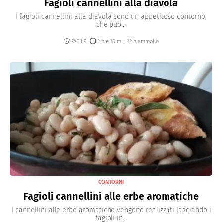
Fagioli cannellini alla diavola
I fagioli cannellini alla diavola sono un appetitoso contorno,
che può...
FACILE
2 h e 30 m + 12 h ammollo
CONTORNI
Fagioli cannellini alle erbe aromatiche
I cannellini alle erbe aromatiche vengono realizzati lasciando i
fagioli in...