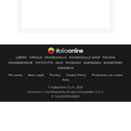
LIBERO
VIRGILIO
PAGINEGIALLE
PAGINEGIALLE SHOP
PGCASA
PAGINEBIANCHE
TUTTOCITTÀ
DILEI
SIVIAGGIA
QUIFINANZA
BUONISSIMO
SUPEREVA
Chi siamo
Note Legali
Privacy
Cookie Policy
Preferenze sui cookie
Aiuto
© Italiaonline S.p.A. 2026
Direzione e coordinamento di Libero Acquisition S.á r.l.
P. IVA 03970540963