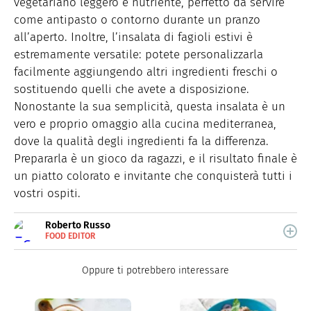
vegetariano leggero e nutriente, perfetto da servire
come antipasto o contorno durante un pranzo
all’aperto. Inoltre, l’insalata di fagioli estivi è
estremamente versatile: potete personalizzarla
facilmente aggiungendo altri ingredienti freschi o
sostituendo quelli che avete a disposizione.
Nonostante la sua semplicità, questa insalata è un
vero e proprio omaggio alla cucina mediterranea,
dove la qualità degli ingredienti fa la differenza.
Prepararla è un gioco da ragazzi, e il risultato finale è
un piatto colorato e invitante che conquisterà tutti i
vostri ospiti.
Roberto Russo
FOOD EDITOR
E-
Roberto Russo unisce la passione per libri e cucina. Ha
MAIL
pubblicato vari libri di cucina e collabora con foodblog.
LINKEDIN
Oppure ti potrebbero interessare