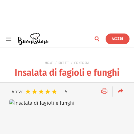
ACCEDI
Buonissimo
HOME
RICETTE
CONTORNI
Insalata di fagioli e funghi
Vota:
5