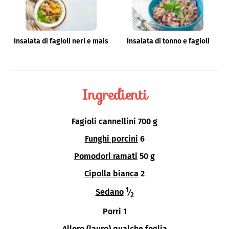
Insalata di fagioli neri e mais
Insalata di tonno e fagioli
Ingredienti
Fagioli cannellini
700 g
Funghi porcini
6
Pomodori ramati
50 g
Cipolla bianca
2
1
Sedano
⁄
2
Porri
1
Alloro (lauro)
qualche foglia