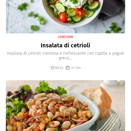
CONTORNI
Insalata di cetrioli
Insalata di cetrioli cremosa e rinfrescante con cipolla e yogurt
greco,...
FACILE
1h 15m