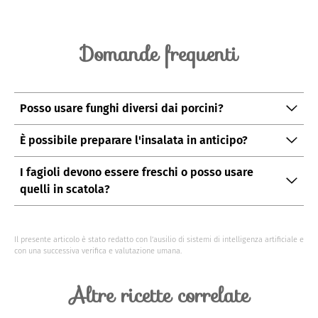
Domande frequenti
Posso usare funghi diversi dai porcini?
Sì, potete usare champignon o funghi cremini se i
È possibile preparare l'insalata in anticipo?
porcini non sono disponibili.
Certamente, preparatela il giorno prima e
I fagioli devono essere freschi o posso usare
conservatela in frigorifero; i sapori si amalgameranno
quelli in scatola?
ancora meglio.
Potete usare fagioli in scatola per velocizzare la
preparazione, ma sciacquateli bene prima di utilizzarli.
Il presente articolo è stato redatto con l’ausilio di sistemi di intelligenza artificiale e
con una successiva verifica e valutazione umana.
Altre ricette correlate