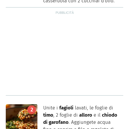
casseruola con 2 cucchiai d'olio.
Unite i
fagioli
lavati, le foglie di
timo
, 2 foglie di
alloro
e il
chiodo
di garofano
. Aggiungete acqua