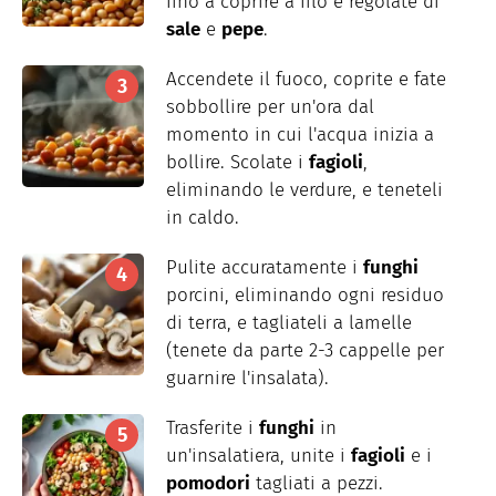
fino a coprire a filo e regolate di
sale
e
pepe
.
Accendete il fuoco, coprite e fate
sobbollire per un'ora dal
momento in cui l'acqua inizia a
bollire. Scolate i
fagioli
,
eliminando le verdure, e teneteli
in caldo.
Pulite accuratamente i
funghi
porcini, eliminando ogni residuo
di terra, e tagliateli a lamelle
(tenete da parte 2-3 cappelle per
guarnire l'insalata).
Trasferite i
funghi
in
un'insalatiera, unite i
fagioli
e i
pomodori
tagliati a pezzi.