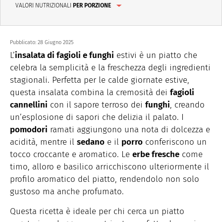
VALORI NUTRIZIONALI
PER PORZIONE
Pubblicato:
28 Giugno 2025
L’
insalata di fagioli e funghi
estivi è un piatto che
celebra la semplicità e la freschezza degli ingredienti
stagionali. Perfetta per le calde giornate estive,
questa insalata combina la cremosità dei
fagioli
cannellini
con il sapore terroso dei
funghi
, creando
un’esplosione di sapori che delizia il palato. I
pomodori
ramati aggiungono una nota di dolcezza e
acidità, mentre il
sedano
e il
porro
conferiscono un
tocco croccante e aromatico. Le
erbe fresche
come
timo, alloro e basilico arricchiscono ulteriormente il
profilo aromatico del piatto, rendendolo non solo
gustoso ma anche profumato.
Questa ricetta è ideale per chi cerca un piatto