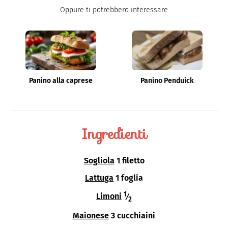
pubblicato vari libri di cucina e collabora con foodblog.
LINKEDIN
Oppure ti potrebbero interessare
Panino alla caprese
Panino Penduick
Ingredienti
Sogliola
1 filetto
Lattuga
1 foglia
1
Limoni
⁄
2
Maionese
3 cucchiaini