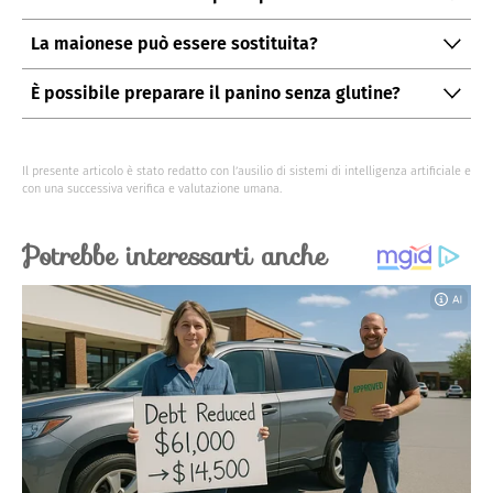
Certamente, potete sostituire la sogliola con altri pesci
La maionese può essere sostituita?
bianchi come merluzzo o platessa.
Sì, potete usare yogurt greco per una versione più
È possibile preparare il panino senza glutine?
leggera o hummus per un tocco diverso.
Basta scegliere un pane senza glutine per adattare la
ricetta alle vostre esigenze alimentari.
Il presente articolo è stato redatto con l’ausilio di sistemi di intelligenza artificiale e
con una successiva verifica e valutazione umana.