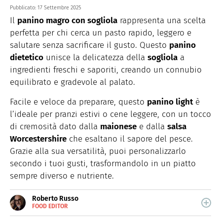
Pubblicato:
17 Settembre 2025
Il
panino magro con sogliola
rappresenta una scelta
perfetta per chi cerca un pasto rapido, leggero e
salutare senza sacrificare il gusto. Questo
panino
dietetico
unisce la delicatezza della
sogliola
a
ingredienti freschi e saporiti, creando un connubio
equilibrato e gradevole al palato.
Facile e veloce da preparare, questo
panino light
è
l’ideale per pranzi estivi o cene leggere, con un tocco
di cremosità dato dalla
maionese
e dalla
salsa
Worcestershire
che esaltano il sapore del pesce.
Grazie alla sua versatilità, puoi personalizzarlo
secondo i tuoi gusti, trasformandolo in un piatto
sempre diverso e nutriente.
Roberto Russo
FOOD EDITOR
E-
Roberto Russo unisce la passione per libri e cucina. Ha
MAIL