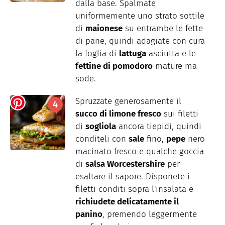
dalla base. Spalmate
uniformemente uno strato sottile
di
maionese
su entrambe le fette
di pane, quindi adagiate con cura
la foglia di
lattuga
asciutta e le
fettine di pomodoro
mature ma
sode.
Spruzzate generosamente il
succo di limone fresco
sui filetti
di
sogliola
ancora tiepidi, quindi
conditeli con
sale
fino,
pepe
nero
macinato fresco e qualche goccia
di
salsa Worcestershire
per
esaltare il sapore. Disponete i
filetti conditi sopra l'insalata e
richiudete delicatamente il
panino
, premendo leggermente