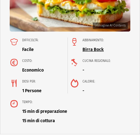
Immagine AI Contents
DIFFICOLTÀ:
ABBINAMENTO:
Facile
Birra Bock
COSTO:
CUCINA REGIONALE:
Economico
-
DOSI PER:
CALORIE:
1 Persone
-
TEMPO:
15 min di preparazione
15 min di cottura