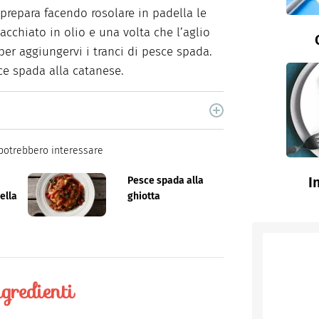
prepara facendo rosolare in padella le
acchiato in olio e una volta che l’aglio
er aggiungervi i tranci di pesce spada.
sce spada alla catanese.
cina di Italiaonline nel quale trovi idee veloci,
potrebbero interessare
I
Pesce spada alla
ella
ghiotta
gredienti