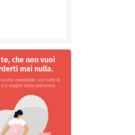
 te, che non vuoi
derti mai nulla.
a nostra newsletter con tutte le
 e il meglio della settimana