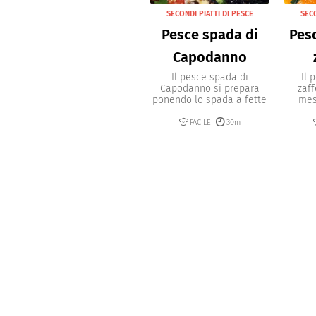
SECONDI PIATTI DI PESCE
SECO
Pesce spada di
Pes
Capodanno
Il pesce spada di
Il 
Capodanno si prepara
zaff
ponendo lo spada a fette
mes
in una...
i
FACILE
30m