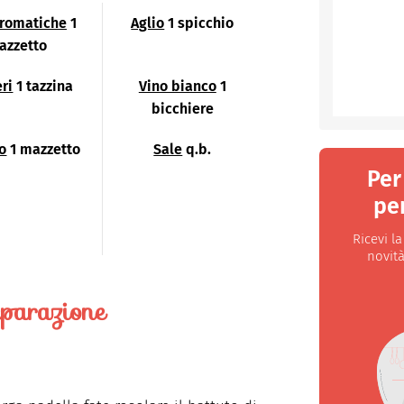
aromatiche
1
Aglio
1 spicchio
azzetto
ri
1 tazzina
Vino bianco
1
bicchiere
co
1 mazzetto
Sale
q.b.
Per
per
Ricevi l
novità
parazione