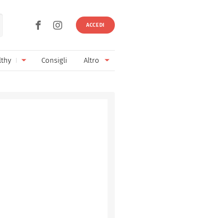
ACCEDI
lthy
Consigli
Altro
Ricette vegetariane
Ingredienti
Ricette vegane
Vini & Birre
Senza glutine
Cucina regionale
Senza lattosio
Cucina internazionale
Senza zucchero
Esperti
Senza burro
Contatti
Senza lievito