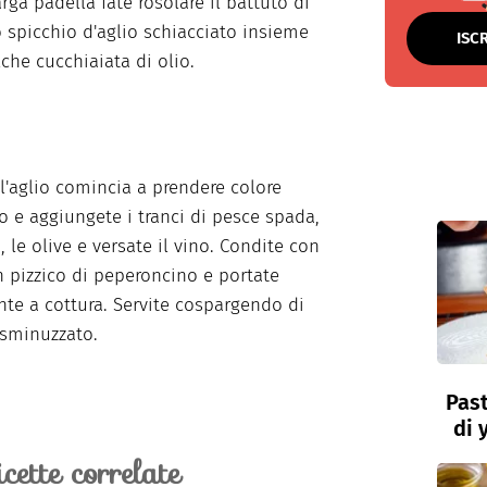
rga padella fate rosolare il battuto di
o spicchio d'aglio schiacciato insieme
ISC
che cucchiaiata di olio.
'aglio comincia a prendere colore
lo e aggiungete i tranci di pesce spada,
, le olive e versate il vino. Condite con
n pizzico di peperoncino e portate
te a cottura. Servite cospargendo di
 sminuzzato.
Past
di 
icette correlate