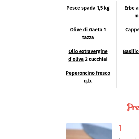
Pesce spada
1,5 kg
Erbe 
m
Olive di Gaeta
1
Cappe
tazza
Olio extravergine
Basili
d'oliva
2 cucchiai
Peperoncino fresco
q.b.
Pre