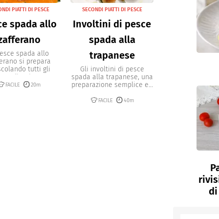
NDI PIATTI DI PESCE
SECONDI PIATTI DI PESCE
ce spada allo
Involtini di pesce
zafferano
spada alla
pesce spada allo
trapanese
erano si prepara
colando tutti gli
Gli involtini di pesce
ngredienti e...
spada alla trapanese, una
preparazione semplice e...
FACILE
20m
FACILE
40m
P
rivi
di