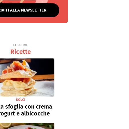
RIVITI ALLA NEWSLETTER
LE ULTIME
Ricette
DOLCI
a sfoglia con crema
yogurt e albicocche