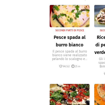
SECONDI PIATTI DI PESCE
SECO
Pesce spada al
Rice
burro bianco
di p
Il pesce spada al burro
verd
bianco viene realizzato
pelando lo scalogno e...
Gli 
spad
Bim
FACILE
25 m