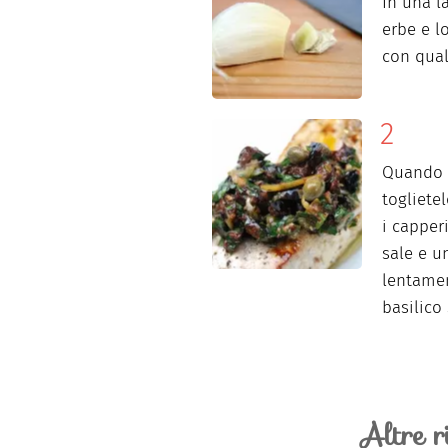
In una la
erbe e l
con qual
Quando l
togliete
i capperi
sale e u
lentamen
basilico
Altre r