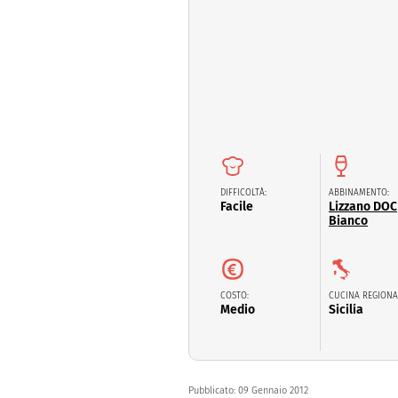
Dolci
Pasqua
San Val
DIFFICOLTÀ:
ABBINAMENTO:
Facile
Lizzano DOC
Bianco
COSTO:
CUCINA REGIONA
Medio
Sicilia
Pubblicato:
09 Gennaio 2012