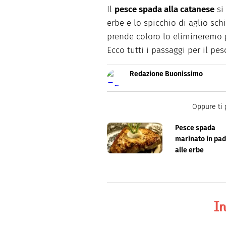
Il
pesce spada alla catanese
si 
erbe e lo spicchio di aglio schi
prende coloro lo elimineremo p
Ecco tutti i passaggi per il pe
Redazione Buonissimo
Buonissimo è il magazine di cu
facili e spiegate passo passo.
Oppure ti 
Pesce spada
marinato in pad
alle erbe
In