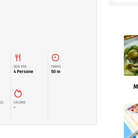
entino
DOSI PER:
TEMPO:
4 Persone
50 m
M
LE:
CALORIE:
-