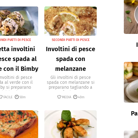
NDI PIATTI DI PESCE
SECONDI PIATTI DI PESCE
tta involtini
Involtini di pesce
esce spada al
spada con
e con il Bimby
melanzane
involtini di pesce
Gli involtini di pesce
a al verde con il
spada con melanzane si
by si preparano
preparano tagliando a
iniziando...
fettine...
FACILE
50m
MEDIA
40m
Pa