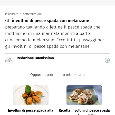
Pubblicato:
20 Settembre 2011
Gli
involtini di pesce spada con melanzane
si
preparano tagliando a fettine il pesce spada che
metteremo in una marinata mentre a parte
cuoceremo le melanzane. Ecco tutti i passaggi per
gli involtini di pesce spada con melanzane.
Redazione Buonissimo
Buonissimo è il magazine di cucina di Italiaonline nel
quale trovi idee veloci, facili e spiegate passo passo.
Oppure ti potrebbero interessare
Involtini di pesce spada alla
Ricetta involtini di pesce spada