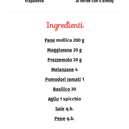
trapanese
al verde con il Bimby
Ingredienti
Pane
mollica 200 g
Maggiorana
20 g
Prezzemolo
20 g
Melanzane
4
Pomodori ramati
1
Basilico
20
Aglio
1 spicchio
Sale
q.b.
Pepe
q.b.