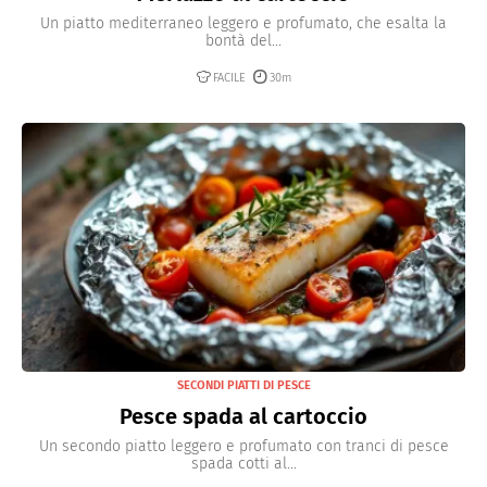
Un piatto mediterraneo leggero e profumato, che esalta la
bontà del...
FACILE
30m
SECONDI PIATTI DI PESCE
Pesce spada al cartoccio
Un secondo piatto leggero e profumato con tranci di pesce
spada cotti al...