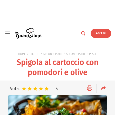
ACCEDI
Buonissimo
HOME
RICETTE
SECONDI PIATTI
SECONDI PIATTI DI PESCE
Spigola al cartoccio con
pomodori e olive
Vota:
5