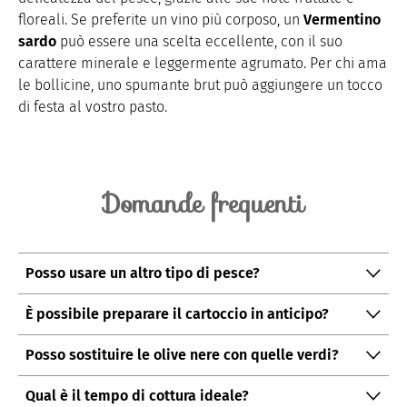
floreali.
Se
preferite un vino più corposo, un
Vermentino
sardo
può essere una scelta eccellente, con il suo
carattere minerale e leggermente agrumato. Per chi ama
le bollicine, uno spumante brut può aggiungere un tocco
di festa al vostro pasto.
Domande frequenti
Posso usare un altro tipo di pesce?
Sì, la cottura al cartoccio si presta bene anche
ad
altri
È possibile preparare il cartoccio in anticipo?
pesci come orata o merluzzo.
Certamente, potete assemblare i cartocci qualche ora
Posso sostituire le olive nere con quelle verdi?
prima e conservarli in frigorifero fino al momento
Assolutamente, le olive verdi daranno un sapore
della cottura.
Qual è il tempo di cottura ideale?