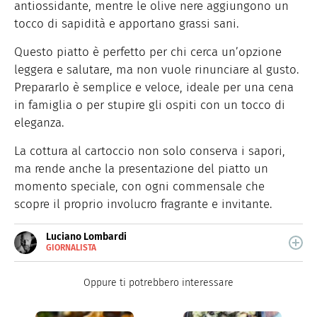
antiossidante, mentre le olive nere aggiungono un
tocco di sapidità e apportano grassi sani.
Questo piatto è perfetto per chi cerca un’opzione
leggera e salutare, ma non vuole rinunciare al gusto.
Prepararlo è semplice e veloce, ideale per una cena
in famiglia o per stupire gli ospiti con un tocco di
eleganza.
La cottura al cartoccio non solo conserva i sapori,
ma rende anche la presentazione del piatto un
momento speciale, con ogni commensale che
scopre il proprio involucro fragrante e invitante.
Luciano Lombardi
GIORNALISTA
E-
Giornalista professionista, oggi si occupa
MAIL
principalmente di scrittura SEO.
Oppure ti potrebbero interessare